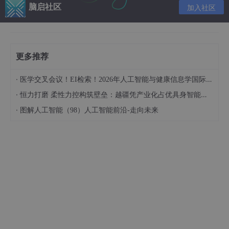
脑启社区
加入社区
等级：
文件 17KB
更多推荐
格式 docx
·
医学交叉会议！EI检索！2026年人工智能与健康信息学国际学术会议（AIHI 2026）
·
恒力打磨 柔性力控构筑壁垒：越疆凭产业化占优具身智能领域
【简介】 本资料为电气手算工程量方法及步骤，word格式，共4
·
图解人工智能（98）人工智能前沿-走向未来
页 【相关内容】 电气手算工程量方法及步骤 电气工程 工程量计
算
立即下载
等级：
文件 3MB
格式 pptx