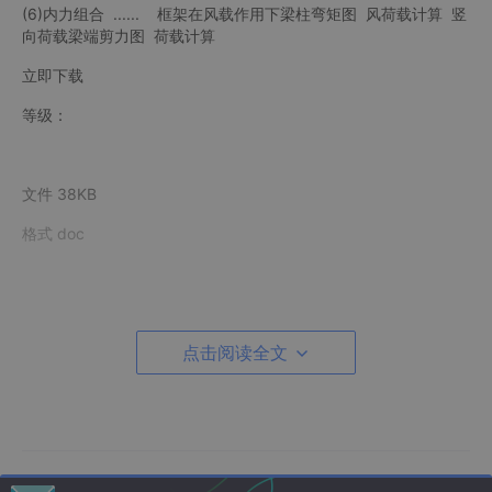
(6)内力组合 ...... 框架在风载作用下梁柱弯矩图 风荷载计算 竖
向荷载梁端剪力图 荷载计算
立即下载
等级：
文件 38KB
格式 doc
砼框架结构设计手算步骤主要内容： 一． 确定结构方案与结构布
置 二． 初步确定梁柱截面尺寸及材料强度等级 三． 重力荷载计
点击阅读全文
算 四． 框架侧移刚度计算 五． 计算自振周期 六． 风荷载作用下
弹性位移验算 七． 多遇地震作用下弹性位移验算 八． 竖向荷载作
用下框架内力计算 九． 内力组合 十． 竖向荷载作用下楼屋盖设
计 十一. 梁柱截面配筋 十三. 罕遇地震作用下薄弱层弹塑性变形验
算 框架结构
立即下载