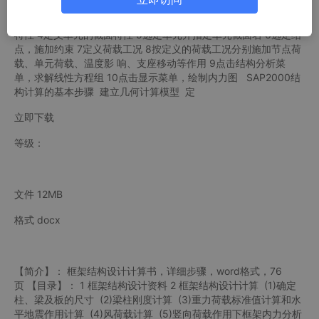
SAP2000结构计算的基本步骤主要内容： 1 ．确定结构计算的计
算简图和相关原始数据 2 ．建立几何计算模型 3 . 定义单元的材料
特性 4定义单元的截面特性 5选定单元并指定单元截面名 6选定结
点，施加约束 7定义荷载工况 8按定义的荷载工况分别施加节点荷
载、单元荷载、温度影 响、支座移动等作用 9点击结构分析菜
单，求解线性方程组 10点击显示菜单，绘制内力图 SAP2000结
构计算的基本步骤 建立几何计算模型 定
立即下载
等级：
文件 12MB
格式 docx
【简介】： 框架结构设计计算书，详细步骤，word格式，76
页 【目录】： 1 框架结构设计资料 2 框架结构设计计算 (1)确定
柱、梁及板的尺寸 (2)梁柱刚度计算 (3)重力荷载标准值计算和水
平地震作用计算 (4)风荷载计算 (5)竖向荷载作用下框架内力分析