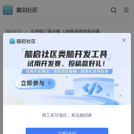
脑启社区
脑启社区
孔明锁三通步骤_32根鲁班锁拼装步骤
孔明锁三通步骤_32根鲁班锁拼装步骤
PMO大会
4920人浏览 · 2020-12-31 01:30:05
等级：
文件 670KB
格式 pdf
用工具写项目，奖品抱回家
立即访问