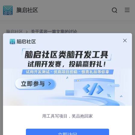
脑启社区
脑启社区
关于孟岩一篇文章的讨论
关于孟岩一篇文章的讨论
g9yuayon
3978人浏览 · 2005-03-01 03:34:00
链接在这里
还是不太明白为什么大脸猫说Imperative语言违背了图灵
机的计算模型。
冯.诺依曼的模型并不是计算模型吧？它只是计算模型的一
用工具写项目，奖品抱回家
种具体实现而已，而且这个模型恰恰有效率地实现了图灵
机的计算模型。简单对比一下，两者都依赖于状态的改
变。我记得图灵机不就是用读写头去改变带子上的状态
立即访问