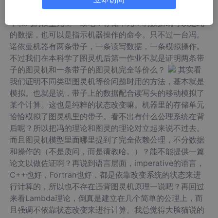
么？而带子上的状态也可以指示读写头到底怎么操作。这
个和冯的模型完全一致吧：存储单元里的数据既可以是纯
的数据，也可以是指示机器操作的命令。只不过一台冯。
诺依曼机器有两条带子，一条读写数据，一条模拟操作。
不过我们在本科学了图灵机后第一作业不就是证明两条带
子的图灵机和一条带子的图灵机完全等价么？
其实看
我们证明不同类型图灵机等价问题时用的方法，基本就是
模拟。也就是说，带子上的数据配合读写头的移动模拟了
某个计算。这也是纯粹的状态改变嘛。机器里的存储单元
恰恰模拟了图灵机里的带子。看不出有什么公理系统在背
后呢？所以把冯的理论和图灵的理论对立起来说不过去。
而且图灵机模型里面哪里提到了完全依赖公理，不分数据
和操作的（不是质问，而是请教哈。）？能不能提供一篇
论文以做佐证啊？再说到语言层面，imperative的语言，
C++也好，Fortran也好，都是依靠改变系统的状态来进
行计算的，所以也不存在违背图灵机原理一说吧？再回过
来看Lambda理论，倒真是建立在几个简单的公理上，而
且强调不依靠状态改变来进行计算。我总觉得大脸猫说的