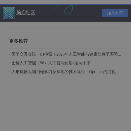
5、CUDA中的线程块可以理解为：
脑启社区
加入社区
A. 一组并行执行的线程
B. 一组顺序执行的线程
C. 一个线程中的一组函数
更多推荐
D. 一组顺序执行的函数
·
医学交叉会议！EI检索！2026年人工智能与健康信息学国际学术会议（AIHI 2026）
答案：A
·
图解人工智能（98）人工智能前沿-走向未来
·
人形机器人端到端学习及实现的技术途径：Optimus的纯视觉BEV+Transformer方案、RT-2模型跨模态迁移能力测试（上）
6、在CUDA中，哪种内存具有最高的带宽？
A. Local memory
B. Shared memory
C. Global memory
D. Constant memory
答案：B