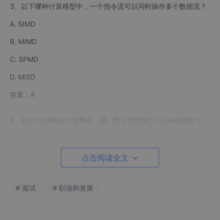
3、以下哪种计算模型中，一个指令流可以同时操作多个数据流？
A. SIMD
B. MIMD
C. SPMD
D. MISD
答案：A
4、在NVIDIA的GPU架构中，哪一部分负责执行CUDA核函数？
A. CUDA cores
B. Shared memory
点击阅读全文
C. Global memory
# 面试
# 职场和发展
D. Streaming Multiprocessors (SM)
答案：D