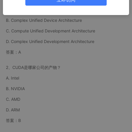
A. Compute Unified Device Architecture
B. Complex Unified Device Architecture
C. Compute Unified Development Architecture
D. Complex Unified Development Architecture
答案：A
2、CUDA是哪家公司的产物？
A. Intel
B. NVIDIA
C. AMD
D. ARM
答案：B