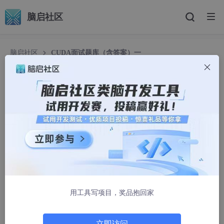
脑启社区
脑启社区
CUDA面试题库（含答案）一
CUDA面试题库（含答案）一
连涨lianzhang
1620人浏览 · 2023-07-24 14:09:41
内容涵盖：CUDA历史概述、GPU和CPU的区别以及各自的优点和
应用、并行计算模型：SIMD、MIMD、SPMD等、NVIDIA的GPU
硬件架构，包括流多处理器（SM）、线程处理核心（CUDA core
s）、全局内存、共享内存等、线程、线程块、网格以及它们在GP
U上的执行方式
用工具写项目，奖品抱回家
客观题：
1、CUDA的全称是什么？
立即访问