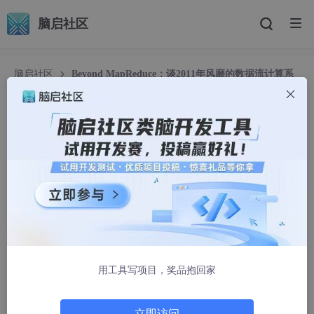
脑启社区
脑启社区
Beyond MapReduce：谈2011年风靡的数据流计算系
统
Beyond MapReduce：谈2011年风靡的数据流计
算系统
macyang
1278人浏览 · 2012-02-28 17:34:50
2011年度的Hadoop China大会刚刚落下帷幕，这次会议的一
个热点议题就是数据流计算，在MapReduce计算模型风靡全球之
后，Stream Processing将会是下一个研究热点，无论是在工业界
还是学术界。本文从深层次对各种典型的数据流计算系统架构及其
用工具写项目，奖品抱回家
基于的设计理念进行剖析。
背景与动机
立即访问