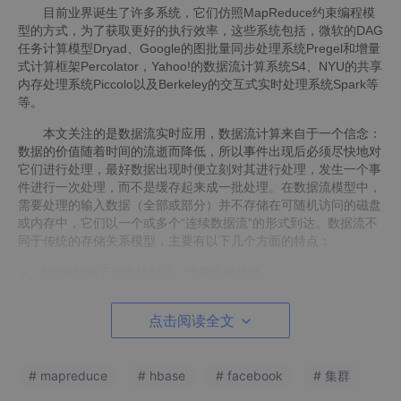
目前业界诞生了许多系统，它们仿照MapReduce约束编程模
型的方式，为了获取更好的执行效率，这些系统包括，微软的DAG
任务计算模型Dryad、Google的图批量同步处理系统Pregel和增量
式计算框架Percolator，Yahoo!的数据流计算系统S4、NYU的共享
内存处理系统Piccolo以及Berkeley的交互式实时处理系统Spark等
等。
本文关注的是数据流实时应用，数据流计算来自于一个信念：
数据的价值随着时间的流逝而降低，所以事件出现后必须尽快地对
它们进行处理，最好数据出现时便立刻对其进行处理，发生一个事
件进行一次处理，而不是缓存起来成一批处理。在数据流模型中，
需要处理的输入数据（全部或部分）并不存储在可随机访问的磁盘
或内存中，它们以一个或多个“连续数据流”的形式到达。数据流不
同于传统的存储关系模型，主要有以下几个方面的特点：
流中的数据元素在线到达，需要实时处理；
系统无法控制将要处理的新到达的数据元素的顺序，无论这些
数据元素是在一个数据流中还是跨多个数据流；也即重放的数
点击阅读全文
据流可能和上次数据流的元素顺序不一致；
数据流的潜在大小也许是无穷无尽的；
一旦数据流中的某个元素经过处理，要么被丢弃，要么被归档
# mapreduce
# hbase
# facebook
# 集群
存储。因此，除非该数据被直接存储在内存中，否则将不容易