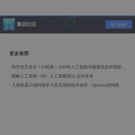
被检索；
数据流系统涉及的操作分为有状态和无状态两种，无状态的算
子包括union、filter等，有状态的算子包括bsort、join、aggreg
ate等。有状态的算子如果执行失败后，其保持的状态会丢失，
脑启社区
加入社区
重放数据流产生的状态和输出不一定和失效前保持一致，而无
状态的算子失败后，重放数据流能够构建与之前一致的输出。
数据流计算可以看成是一个个算子（节点）和一条条数据流
更多推荐
（边）组成的数据流图。
需求
·
医学交叉会议！EI检索！2026年人工智能与健康信息学国际学术会议（AIHI 2026）
典型的商用搜索引擎，像Google、Bing和Yahoo等，通常在用
·
图解人工智能（98）人工智能前沿-走向未来
户查询响应中提供结构化的Web结果，同时也插入基于流量的点击
·
人形机器人端到端学习及实现的技术途径：Optimus的纯视觉BEV+Transformer方案、RT-2模型跨模态迁移能力测试（上）
付费模式的文本广告。为了在页面上最佳位置展现最相关的广告，
通过一些算法来动态估算给定上下文中一个广告被点击的可能性。
上下文可能包括用户偏好、地理位置、历史查询、历史点击等信
息。一个主搜索引擎可能每秒钟处理成千上万次查询，每个页面都
可能会包含多个广告。为了及时处理用户反馈，需要低延迟、可扩
展、高可靠的处理引擎。对于社交网站来说，实时统计和分析用户
行为数据，精准地推荐朋友，或者是及时地反馈圈子动态，都会极
大地提升用户体验，增加用户黏性。另外，对于一些反作弊业务来
说，尤其是与计费相关的业务，对时效性、可靠性和准确度的要求