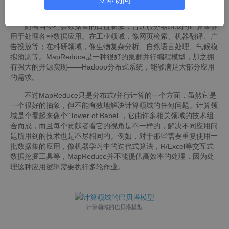
背景
随着当今社会数据量的日益膨胀，普通服务器组成的计算集群
用于处理各种数据应用。在工业领域，像网页检索、机器翻译、广
告投放等；在科研领域，像生物复杂分析、自然语言处理、气候模
拟预测等。MapReduce是一种很好的集群并行编程模型，加之拥
有强大的开源实现——Hadoop分布式系统，能够满足大部分应用
的需求。
不过MapReduce只是分布式/并行计算的一个方面，虽然它是
一个很好的抽象，但不能有效地解决计算领域的任何问题。计算领
域是个看起来像个“Tower of Babel”，它由许多相关领域的技术组
合而成，而且每个贡献者看它的视角是不一样的，解决不同应用问
题所用到的技术也是不尽相同的。例如，对于那些需要重复使用一
批数据集的应用，像机器学习中的迭代式算法，R/Excel等交互式
数据挖掘工具等，MapReduce并不能提供高效率的处理，因为处
理这种应用逻辑需要执行多轮作业。
计算领域的巴贝塔模型