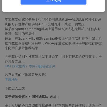
实时推荐系统的任务就是为每个用户，不断地、精准地推送个性化
的服务，甚至到达让用户体会到推荐系统比他们更了解自己的感
觉。
本文主要研究的是基于模型的协同过滤算法—ALS以及实时推荐系
统的可行性并详细讲解ALS（交替最小二乘法）的思想
然后在Spark Streaming框架上运用ALS算法进行测试，评估实时
推荐中算法的可靠性
最后，在Spark Mllib和Streaming框架上构建了实时推荐引擎，将
推荐数据保存在Hbase中，WebApp通过读取Hbase中的推荐数据
来向用户展示推荐结果
关于其他类别的推荐算法就不细说了，网上有很多的资料查看，推
荐几篇文章：
IBM-探索推荐引擎内部的秘密系列
以及向亮的《推荐系统实践》
下载地址
下面进入正文
基于矩阵分解的协同过滤算法–ALS：
基于模型的协同过滤推荐就是基于样本的用户喜好信息，训练一个