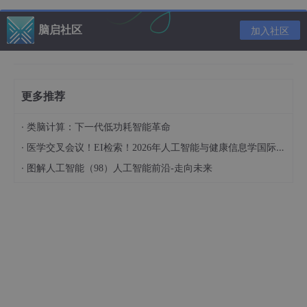
这个矩阵的每一行代表一个用户 (u1,u2,…,u9)、每一列代表一个产
脑启社区
加入社区
品 (v1,v2,…,v9)。用户隔天产品的打分在 1-9 之间。
但是在这个数据集中，并不是每个用户都对每个产品进行过评分，
所以这个矩阵往往是稀疏的，用户i对产品j的评分往往是空的
ALS所做的事情就是将这个稀疏矩阵通过一定的规律填满，这样就
更多推荐
可以从矩阵中得到任意一个user对任意一个product的评分，ALS
填充的评分项也称为用户i对产品j的预测得分
所以说，ALS算法的核心就是通过什么样子的规律来填满（预测）
·
类脑计算：下一代低功耗智能革命
这个稀疏矩阵
·
医学交叉会议！EI检索！2026年人工智能与健康信息学国际学术会议（AIHI 2026）
它是这么做的：
假设m*n的评分矩阵R，可以被近似分解成U*(V)T
·
图解人工智能（98）人工智能前沿-走向未来
U为m*d的用户特征向量矩阵
V为n*d的产品特征向量矩阵（(V)T代表V的转置）
d为user/product的特征值的数量
关于d这个值的理解，大概可以是这样的：
对于每个产品，可以从d个角度进行评价，以电影为例，可以从主
演，导演，特效，剧情4个角度来评价一部电影，那么d就等于4
可以认为，每部电影在这4个角度上都有一个固定的基准评分值
例如《末日崩塌》这部电影是一个产品，它的特征向量是由d个特
征值组成的