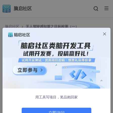
脑启社区
脑启社区
无人驾驶感知篇之目标检测（一）
无人驾驶感知篇之目标检测（一）
yuan2520
6205人浏览 · 2022-04-30 11:19:12
基本的感知任务有针对动态道路参与者的目标识别、检测和跟
踪，涉及计算机视觉和人工智能领 域中的目标检测、 目标跟踪和
场景分割任务。今天这篇文章主要讲讲感知方面的目标检测。
1.目标检测任务
用工具写项目，奖品抱回家
目标检测任务主要包含检测是否存在感兴趣目标， 目标语义
分类，定位目标位置，以及确定目标所占空间范围等。 目标检测
是计算机视觉中的经典任务， 最常见的是二维RGB图像中的目标
立即访问