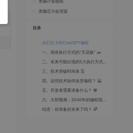
类脑计算模组
类脑芯片处理器
目录
从打孔卡到ChatGPT编程
一、现有执行方式的"天花板" 🧱
二、未来可能出现的5大执行方式 🔮
三、技术突破时间表 🗓️
四、这些技术如何改变编程？ 💻
五、开发者需要准备什么？ 🛠️
六、大胆预测：2040年的编程现场 🎤
结语：你准备好未来了吗？ 🌈