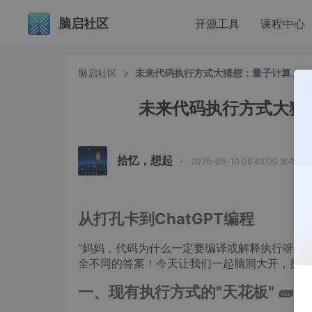
脑启社区
开源工具
课程中心
脑启社区
未来代码执行方式大猜想：量子计算、AI编
未来代码执行方式大猜想
拾忆，想起
·
2025-06-10 06:45:00 发布
从打孔卡到ChatGPT编程
“妈妈，代码为什么一定要编译或解释执行呀？”
全不同的答案！今天让我们一起脑洞大开，探索
一、现有执行方式的"天花板" 🧱