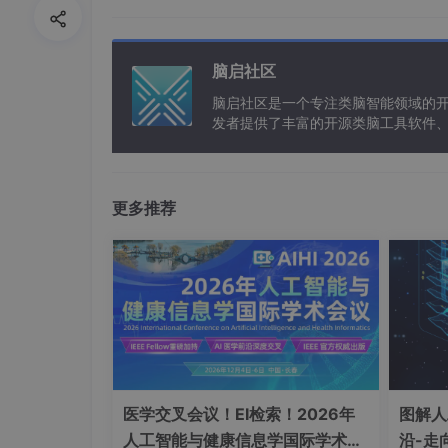
无显式编译/解释阶段
类似人类"理解意图→直接行动"模式
脑启社区
2. 量子态执行（Quantum Executio
脑启社区是一个专注类脑智能领域的
发者提供了丰富的开源类脑工具软件
以及类脑应用案例等资源。
量子代码
量子位叠加
量子
优势
：
更多推荐
并行处理所有可能路径
复杂度O(1)的算法实现
3. 神经编译（Neural Compilation）
// 传统代码
医学交叉会议！EI检索！2026年
图解人
int
sum
 = 
0
for
(
int
 i=
0
; i<
100
; i++){

人工智能与健康信息学国际学术会
沿-走