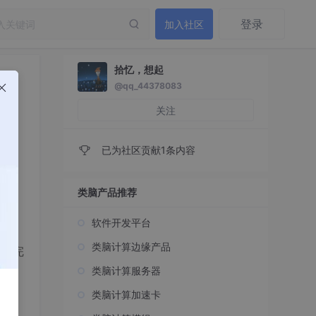
登录
加入社区
拾忆，想起
@qq_44378083
关注
已为社区贡献1条内容
类脑产品推荐
软件开发平台
类脑计算边缘产品
能有完
类脑计算服务器
类脑计算加速卡