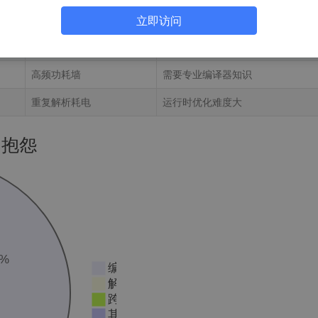
立即访问
能耗问题
学习成本
高频功耗墙
需要专业编译器知识
重复解析耗电
运行时优化难度大
的抱怨
5%
编译等待时间长
解释执行性能低
跨平台适配复杂
其他