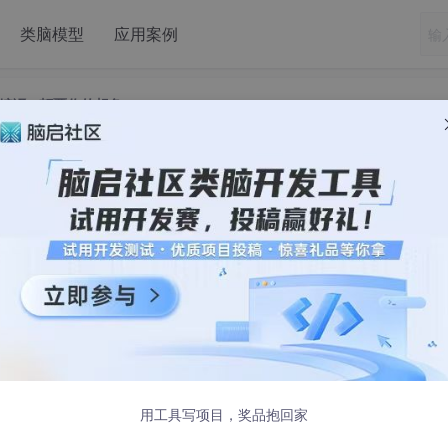
类脑模型
应用案例
译...颠覆你的想象
：量子计算、AI编译...颠覆你的想象
 —— 这个问题就像问"汽车为什么一定要烧汽油"一样，未来可
代码执行的未来可能性！✨
用工具写项目，奖品抱回家