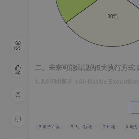
30%
1551
二、未来可能出现的5大执行方式 
48
1. AI即时编译（AI-Native Executio
# 伪代码示例：AI直接理解并执行自然语言
future_execute(
"找出所有大于18岁的用户，计
# 量子计算
# 人工智能
# 后端
# 服
特点
：