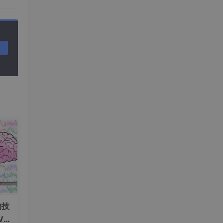
的技
V+