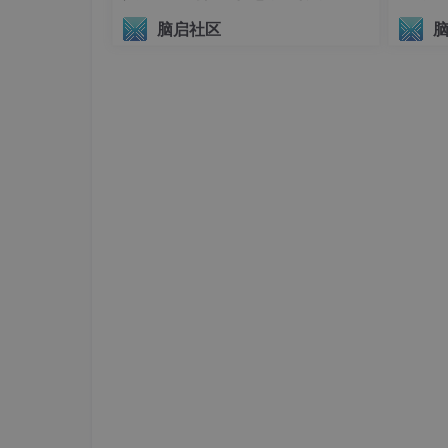
sum
 += i;

议（AIHI 2026）
脑启社区
}

// 神经编译可能优化为：
直接输出
4950
// 神经网络预判结果
4. 生物计算（DNA Computing）