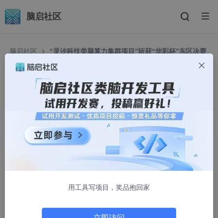
脑启社区
脑启社区
“灵汐科技类脑算力集群项目”斩获“华彩杯”东区决赛
二等奖
“灵汐科技类脑算力集群项目”斩获“华彩杯”东区决
赛二等奖
脑启社区小助理
443人浏览 · 2025-07-23 09:48:55
2025年7月10-11日，第三届“华彩杯”算力大赛东区决赛专题赛暨
颁奖典礼在杭州举行。“灵汐科技类脑算力集群项目” 凭借突出的性
能表现，成功斩获二等奖。
用工具写项目，奖品抱回家
第三届 “华彩杯” 算力创新应用大赛由中国信息通信研究院联合中
国通信标准化协会、中国互联网协会等共同主办，旨在贯彻落实工
业和信息化部等六部门联合印发的《算力基础设施高质量发展行动
立即访问