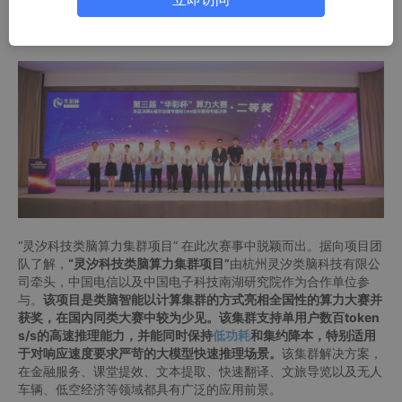
计划》。作为已成功举办两届的品牌赛事，其累计吸引超 1.3 万个
项目参与，辐射近 30 个细分行业，在促进技术交流、推动产业融
合、培育创新生态等方面发挥了积极作用。
“灵汐科技类脑算力集群项目” 在此次赛事中脱颖而出。据向项目团
队了解，
“灵汐科技类脑算力集群项目”
由杭州灵汐类脑科技有限公
司牵头，中国电信以及中国电子科技南湖研究院作为合作单位参
与。
该项目是类脑智能以计算集群的方式亮相全国性的算力大赛并
获奖，在国内同类大赛中较为少见。该集群支持单用户数百token
s/s的高速推理能力，并能同时保持
低功耗
和集约降本，特别适用
于对响应速度要求严苛的大模型快速推理场景。
该集群解决方案，
在金融服务、课堂提效、文本提取、快速翻译、文旅导览以及无人
车辆、低空经济等领域都具有广泛的应用前景。