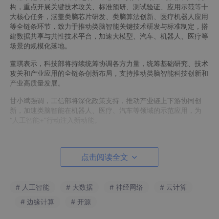
构，重点开展关键技术攻关、标准预研、测试验证、应用示范等十
大核心任务，涵盖类脑芯片研发、类脑算法创新、医疗机器人应用
等全链条环节，致力于推动类脑智能关键技术研发与标准制定，搭
建数据共享与共性技术平台，加速大模型、汽车、机器人、医疗等
场景的规模化落地。
董琪表示，科技部将持续统筹协调各方力量，统筹基础研究、技术
攻关和产业应用的全链条创新布局，支持推动类脑智能科技创新和
产业高质量发展。
甘小斌强调，工信部将深化政策支持，推动产业链上下游协同创
新，加速类脑智能在机器人、医疗、汽车等领域的示范应用，为
“人工智能+”行动注入新动能。
杨列勋表示，自然科学基金委员会将积极支持神经形态计算、类脑
芯片等关键研究领域，持续深化基础研究与应用基础研究。强化青
点击阅读全文
年人才培养与团队建设，鼓励跨学科交叉研究。通过区域创新发展
联合基金等，支持加速类脑智能原始创新。
屈炜表示，上海正在全面开展类脑智能产业全链条布局，加速推进
# 人工智能
# 大数据
# 神经网络
# 云计算
相关技术从实验室走向实用化。未来将在开展高风险、高价值基础
# 边缘计算
# 开源
研究的同时，持续探索变革性前沿技术，重点突破类脑智能软硬件
系统，贯通"研发-验证-产业化"链条。