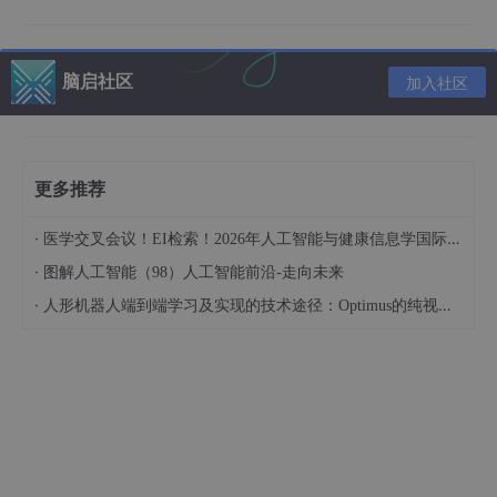
李冠宇指出，联盟将聚焦技术标准、数据共享、测试验证等六大任
务，构建开放协同的产业生态，推动类脑智能从“实验室”迈向“应用
场”，助力我国在全球科技竞争中抢占先机。
脑启社区
加入社区
此外，中国科学院院士蒲慕明、复旦大学类脑智能科学与技术研究
院院长冯建峰、清华大学类脑计算研究中心主任施路平、华为中央
研究院类脑计算项目负责人廖健行等学术界及产业界专家围绕脑科
学融合、数字孪生脑、类脑感算一体技术、医疗场景落地及类脑-
更多推荐
具身智能交叉融合等前沿与产业化方向展开深度探讨。
·
医学交叉会议！EI检索！2026年人工智能与健康信息学国际学术会议（AIHI 2026）
未来，联盟将深化国内与国际合作，推动技术、标准与人才互通，
构建具有全球竞争力的类脑智能产业生态，为我国类脑智能产业高
·
图解人工智能（98）人工智能前沿-走向未来
质量发展提供核心支撑，助力我国在新一轮科技革命中抢占战略制
·
人形机器人端到端学习及实现的技术途径：Optimus的纯视觉BEV+Transformer方案、RT-2模型跨模态迁移能力测试（上）
高点。当前联盟成员正持续招募中，热忱欢迎高校、科研机构、企
业等各界力量加入，携手在类脑智能技术研发、成果转化与产业应
用中共享机遇、共筑未来。
转载自中国信通院CAICT公众号
免责声明
：本文版权归作者所有。如有侵权请联系删除。稿件为作
者个人观点，不代表本账号观点。