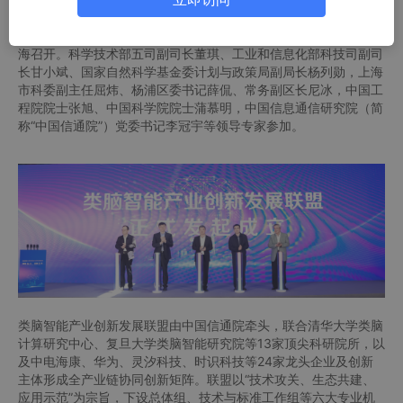
2025年4月18日，类脑智能产业创新发展联盟发起成立仪式在上
海召开。科学技术部五司副司长董琪、工业和信息化部科技司副司
长甘小斌、国家自然科学基金委计划与政策局副局长杨列勋，上海
市科委副主任屈炜、杨浦区委书记薛侃、常务副区长尼冰，中国工
程院院士张旭、中国科学院院士蒲慕明，中国信息通信研究院（简
称“中国信通院”）党委书记李冠宇等领导专家参加。
类脑智能产业创新发展联盟由中国信通院牵头，联合清华大学类脑
计算研究中心、复旦大学类脑智能研究院等13家顶尖科研院所，以
及中电海康、华为、灵汐科技、时识科技等24家龙头企业及创新
主体形成全产业链协同创新矩阵。联盟以“技术攻关、生态共建、
应用示范”为宗旨，下设总体组、技术与标准工作组等六大专业机