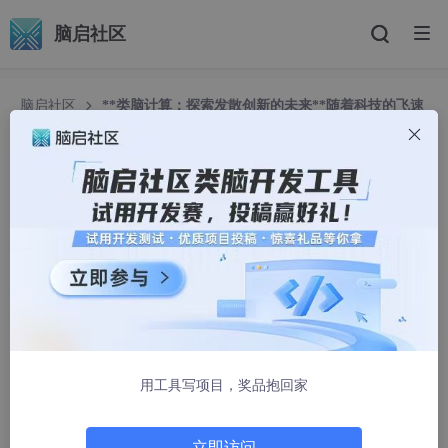
脑启社区
脑启社区
**类脑计算：探索发散创新的未来**随着科技的飞速
发展，类脑计算逐渐成为计算机领域的一个研究热点。
**类脑计算：探索发散创新的未来**随着科技的飞
速发展，类脑计算逐渐成为计算机领域的一个研究
热点。
AAzhanghui99999
314人浏览 · 2025-09-04 04:46:07
类脑计算：探索发散创新的未来
随着科技的飞速发展，类脑计算逐渐成为计算机领域的一个研究热
用工具写项目，奖品抱回家
点。本文将深入探讨类脑计算的概念、原理及应用，并探索其在发
散创新方面的巨大潜力。
立即访问
一、引言