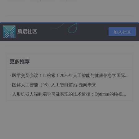
为了更好地理解类脑计算，以下是一些简单的样例代码和流程图：
（此处插入代码片段）
脑启社区
加入社区
# Python代码示例：模拟神经元网络的结构和功能
# ...（省略详细代码）
更多推荐
（此处插入流程图）流程图描述：神经元网络的模拟过程、信息处
理和传递等。
·
医学交叉会议！EI检索！2026年人工智能与健康信息学国际学术会议（AIHI 2026）
六、总结与展望
·
图解人工智能（98）人工智能前沿-走向未来
类脑计算作为一种新兴的计算方式，具有巨大的发展潜力。通过模
·
人形机器人端到端学习及实现的技术途径：Optimus的纯视觉BEV+Transformer方案、RT-2模型跨模态迁移能力测试（上）
拟人脑的神经元网络结构和功能，类脑计算为我们解决复杂问题、
实现创新提供了新的思路。随着科技的不断发展，我们有理由相
信，类脑计算将在未来的科技领域中发挥越来越重要的作用。
注：由于篇幅限制，本文仅提供了大致的框架和部分内容。在实际
撰写时，需要补充详细的技术细节、实验数据和案例分析等。在C
SDN发布时，请确保遵守平台规范，避免涉及敏感话题和不当内