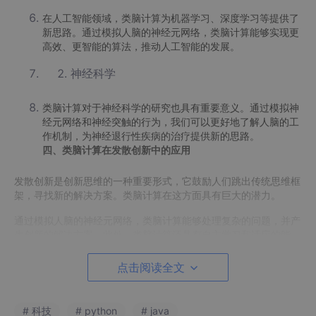
在人工智能领域，类脑计算为机器学习、深度学习等提供了
新思路。通过模拟人脑的神经元网络，类脑计算能够实现更
高效、更智能的算法，推动人工智能的发展。
神经科学
类脑计算对于神经科学的研究也具有重要意义。通过模拟神
经元网络和神经突触的行为，我们可以更好地了解人脑的工
作机制，为神经退行性疾病的治疗提供新的思路。
四、类脑计算在发散创新中的应用
发散创新是创新思维的一种重要形式，它鼓励人们跳出传统思维框
架，寻找新的解决方案。类脑计算在这方面具有巨大的潜力。
通过模拟人脑的神经元网络，类脑计算能够处理复杂的问题，并产
生创新的解决方案。此外，类脑计算还具有自主学习和适应的能
力，能够根据环境的变化调整自身的行为，从而实现更加灵活的创
新。这使得类脑计算在解决复杂问题、推动科技发展方面具有重要
点击阅读全文
的应用价值。
五、样例代码及流程图展示
# 科技
# python
# java