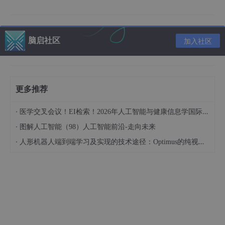
置训练次数为1000次，学习率为0.01。
麻雀搜索算法优化BP神经网络权重
脑启社区
加入社区
% SSA参数设置

pop_size = 
30
; % 种群大小
dim 
= size(net.IW{
1
}, 
1
) * size(net.IW{
1
}, 
2
) + siz
max_iter = 
200
; % 最大迭代次数
更多推荐
lb 
= -
1
; % 下限
ub = 
1
; % 上限
·
医学交叉会议！EI检索！2026年人工智能与健康信息学国际学术会议（AIHI 2026）
·
图解人工智能（98）人工智能前沿-走向未来
[
best_weight, 
best_fitness] 
= SSA(pop_size, 
dim, 
ma
·
人形机器人端到端学习及实现的技术途径：Optimus的纯视觉BEV+Transformer方案、RT-2模型跨模态迁移能力测试（上）
设置麻雀搜索算法的参数，包括种群大小、维度（由BP神经网络
权重数量决定）、最大迭代次数、下限和上限。然后调用
SSA
函
数（自己编写的麻雀搜索算法函数），通过
fitness
函数（自定义
的评估适应度函数，根据BP神经网络预测误差来计算适应度）来
寻找最优的权重。