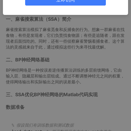
通的BP有了大幅提升，今天就来和大家分享下这个有趣的实践，
用Matlab代码实现哦。
一、麻雀搜索算法（SSA）简介
麻雀搜索算法模拟了麻雀觅食和反捕食的行为。想象一群麻雀在找
食物，有些是发现者，它们负责找食物源；有些是追随者，跟在发
现者后面找吃的。同时，还有一些侦察麻雀警惕着捕食者。这个算
法的灵感就来自于此，通过模拟这些行为来寻找最优解。
二、BP神经网络基础
BP神经网络是一种按误差逆传播算法训练的多层前馈网络，它由
输入层、隐藏层和输出层组成。通过不断调整神经元之间的权重，
使得网络输出和实际输出之间的误差最小。
三、SSA优化BP神经网络的Matlab代码实现
数据准备
% 假设我们有训练数据和测试数据