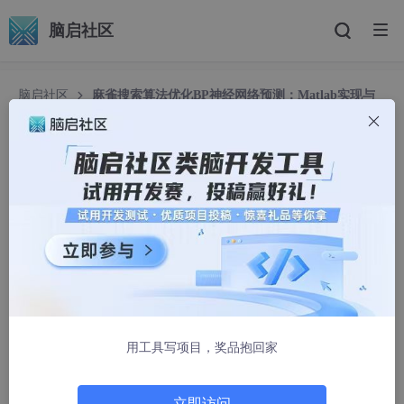
脑启社区
脑启社区
麻雀搜索算法优化BP神经网络预测：Matlab实现与
惊艳提升
麻雀搜索算法优化BP神经网络预测：Matlab实现与
惊艳提升
聊天QQ:27699885
914人浏览 · 2026-01-06 17:00:00
麻雀搜索算法（SSA）优化BP神经网络做预测，matlab程序，预
测精度比普通的BP大幅提升！ 预测结果评价指标： RMSE = 0.07
5659 MSE = 0.0057242 MAE = 0.062178 MAPE = 0.0079696
用工具写项目，奖品抱回家
在机器学习预测领域，BP神经网络一直是个热门的选择，但普通B
P神经网络容易陷入局部最优，导致预测精度受限。最近尝试使用
麻雀搜索算法（SSA）来优化BP神经网络，没想到预测精度比普
立即访问