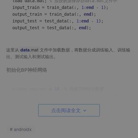
load data.mat; 
% 假设数据保存在data.mat文件中
input_train = train_data(:, 
1
:
end
 - 
1
);

output_train = train_data(:, 
end
);

input_test = test_data(:, 
1
:
end
 - 
1
);

output_test = test_data(:, 
end
);
这里从
data
.mat
文件中加载数据，将数据分成训练输入、训练输
出、测试输入和测试输出。
初始化BP神经网络
hidden_neurons
 = 
10
; % 隐藏层神经元数量
net
 = newff(input_train
', output_train'
, hidden_neu
net.trainParam.epochs
 = 
1000
; % 训练次数
net.trainParam.lr
 = 
0.01
; % 学习率
点击阅读全文
# androidx
设置隐藏层神经元为10个，创建一个新的BP神经网络
net
，并设