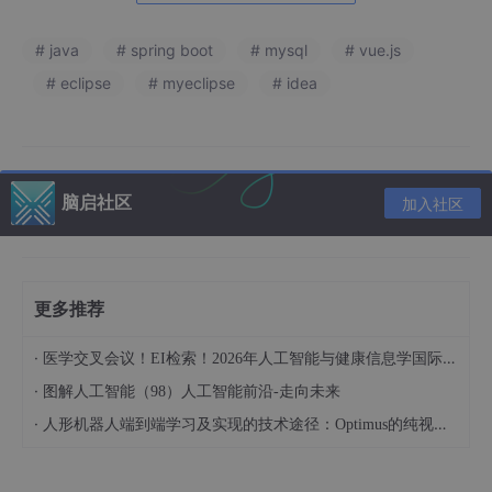
表assignment_information (作业信息)
# java
# spring boot
# mysql
# vue.js
表auth (用户权限管理)
# eclipse
# myeclipse
# idea
表case_classification (案例分类)
表collect (收藏)
表comment (评论)
脑启社区
加入社区
表course_information (课程信息)
表course_type (课程类型)
表forum (论坛)
更多推荐
表forum_type (论坛分类)
·
医学交叉会议！EI检索！2026年人工智能与健康信息学国际学术会议（AIHI 2026）
表grade_information (成绩信息)
·
图解人工智能（98）人工智能前沿-走向未来
表hits (用户点击)
·
人形机器人端到端学习及实现的技术途径：Optimus的纯视觉BEV+Transformer方案、RT-2模型跨模态迁移能力测试（上）
表homework_submission (作业提交)
表notice (公告)