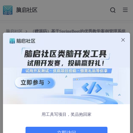
脑启社区
脑启社区
（赠源码）基于SpringBoot的优秀教学案例管理系统
设计与实现81723- java、PHP、python、C#、小程序、机器学
习、大数据、深度学习、爬虫，大屏可视化、文案全套、毕设定
制/成品等
（赠源码）基于SpringBoot的优秀教学案例管理系
统设计与实现81723- java、PHP、python、C#、
小程序、机器学习、大数据、深度学习、爬虫，大
屏可视化、文案全套、毕设定制/成品等
bs_wa66
1443人浏览 · 2026-01-16 07:30:00
用工具写项目，奖品抱回家
目 录
摘要
立即访问