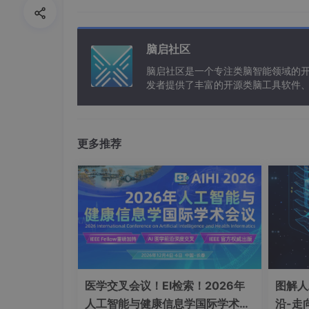
在某些情况下
让系统继续活着
（但可能变
支持
休眠（hibernate）
（有些系统需要 s
脑启社区
脑启社区是一个专注类脑智能领域的
SWP 用上了会怎样？
发者提供了丰富的开源类脑工具软件
以及类脑应用案例等资源。
少量使用 swap 不等于坏事
：系统可能只是
更多推荐
大量/持续使用 swap + 机器明显变卡
：说
动），体验会很差。
如果 swap 用尽，Linux 可能触发
OOM Ki
SWP 在哪？两种常见形式
Swap 分区
：单独一块分区专门做 swap
医学交叉会议！EI检索！2026年
图解人
Swap 文件
：一个普通文件当 swap 用（
人工智能与健康信息学国际学术会
沿-走