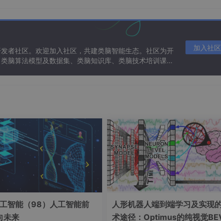
卡）
wap 来保存内存镜像）
加入社区
开发者社区。欢迎加入社区，共建类脑智能生态。社区为开
、类脑算法模型及数据集、类脑知识库、类脑技术培训课程
做“预防性”搬运。
明 RAM 可能不够，系统在“疯狂搬箱子”，这叫
swap thrashing
ller
（杀进程保命），常见是把吃内存的训练进程干掉。
工智能（98）人工智能前
人形机器人端到端学习及实现
现在很常见，比如 Ubuntu）
向未来
术途径：Optimus的纯视觉BE