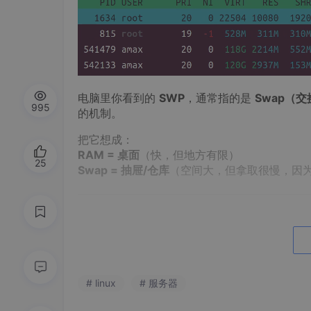
电脑里你看到的
SWP
，通常指的是
Swap（
995
的机制。
把它想成：
RAM = 桌面
（快，但地方有限）
25
Swap = 抽屉/仓库
（空间大，但拿取很慢，因
SWP 是干嘛用的？
当物理内存（RAM）紧张时，系统会把一些“暂时
能：
# linux
# 服务器
避免内存一满就直接崩溃
（尤其是 Linux）