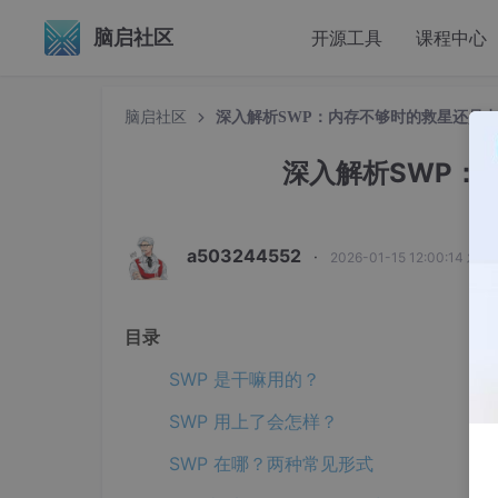
脑启社区
开源工具
课程中心
脑启社区
深入解析SWP：内存不够时的救星还是
深入解析SWP：
a503244552
·
2026-01-15 12:00:14 发布
目录
SWP 是干嘛用的？
SWP 用上了会怎样？
SWP 在哪？两种常见形式