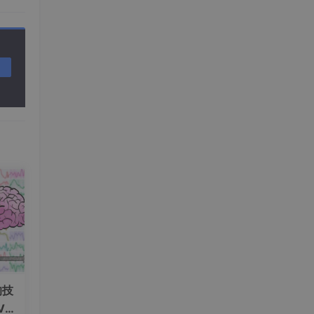
（抖
的技
V+