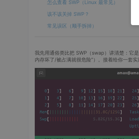
怎么查看 SWP（Linux 最常见）
该不该关掉 SWP？
常见误区（顺手拆掉）
我先用通俗类比把 SWP（swap）讲清楚：
内存坏了/被占满就很危险”）。接着给你一套实