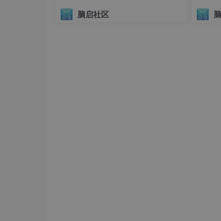
议（AIHI 2026）
脑启社区
怎么查看 SWP（Linux 最常见）
free -h
：看内存和 swap 用量
swapon
--show
：看系统启用了哪些 sw
top
/
htop
：也能看到 swap 使用情况
（Windows 里对应概念叫
分页文件 pagefile.s
字。）
该不该关掉 SWP？
一般不建议“为了性能”直接关掉。更实用的判断
你机器
RAM 很大
（比如 64G/128G），