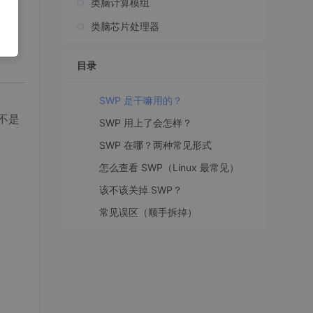
类脑计算模组
类脑芯片处理器
目录
SWP 是干嘛用的？
不是
SWP 用上了会怎样？
SWP 在哪？两种常见形式
怎么查看 SWP（Linux 最常见）
该不该关掉 SWP？
常见误区（顺手拆掉）