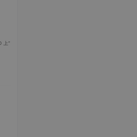
 上”
。它