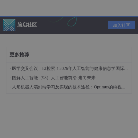
2. 初始化MLflow项目
脑启社区
加入社区
2.1 配置MLflow Tracking Server
MLflow支持将实验数据保存在本地或者远程服务器上（如Amazon
S3、Azure Blob Storage等）。在初步配置时，可以选择本地文
件系统进行保存。
更多推荐
在Ubuntu 22.04上创建一个本地目录来存储实验数据和模型：
·
医学交叉会议！EI检索！2026年人工智能与健康信息学国际学术会议（AIHI 2026）
·
图解人工智能（98）人工智能前沿-走向未来
mkdir
·
人形机器人端到端学习及实现的技术途径：Optimus的纯视觉BEV+Transformer方案、RT-2模型跨模态迁移能力测试（上）
2.2 启动MLflow服务
在配置好保存路径后，可以启动MLflow的Tracking Server来管理
模型的版本和实验数据。运行以下命令：