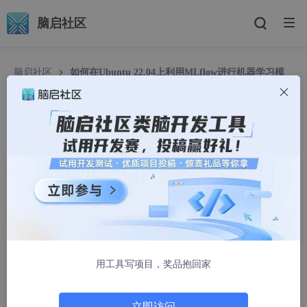
脑启社区
脑启社区
如何在Ubuntu 22.04上利用MLflow进行机器学习模
型的版本控制与部署？
如何在Ubuntu 22.04上利用MLflow进行机器学习
模型的版本控制与部署？
oMcLin
991人浏览 · 2026-01-22 10:46:58
随着机器学习（ML）模型的不断发展，许多企业和科研机构面临
着如何有效管理和部署模型的挑战。传统的机器学习开发和部署流
程往往存在版本管理混乱、复现困难等问题，这使得模型在多个环
境中的部署和调优变得复杂。为了解决这些问题，MLflow作为一
用工具写项目，奖品抱回家
个开源平台，提供了模型管理和部署的标准化解决方案。在本文
中，我们将以Ubuntu 22.04为操作系统，通过MLflow来演示如何
实现机器学习模型的版本控制、管理与自动化部署。
A5数据
将详
立即访问