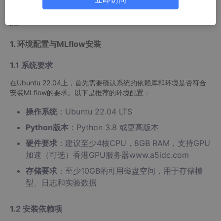
细探讨MLflow的使用步骤、系统配置以及如何将模型的版本控制
与部署紧密结合，为机器学习开发提供一种高效、可追溯的工作
流。
1. 环境配置与MLflow安装
1.1 系统要求
在Ubuntu 22.04上，首先需要确认系统的依赖库和环境是否符合
安装MLflow的要求。以下是推荐的环境配置：
操作系统
：Ubuntu 22.04 LTS
Python版本
：Python 3.8 或更高版本
硬件要求
：建议至少4核CPU，8GB RAM，支持GPU
加速（可选）香港GPU服务器www.a5idc.com
存储要求
：至少10GB的可用磁盘空间，用于存储模
型、日志和实验数据
1.2 安装依赖项