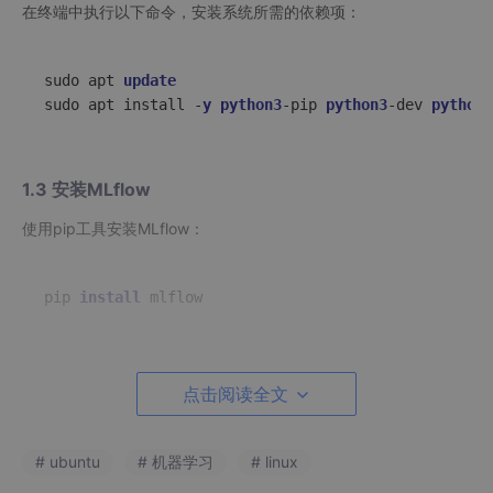
在终端中执行以下命令，安装系统所需的依赖项：
sudo apt 
update
sudo apt install -
y
python3
-pip 
python3
-dev 
python3
1.3 安装MLflow
使用pip工具安装MLflow：
pip 
install
同时，可以安装一些额外的依赖包，如TensorFlow、PyTorch等，
点击阅读全文
依据实际需求来选择：
# ubuntu
# 机器学习
# linux
pip 
install 
mlflow[