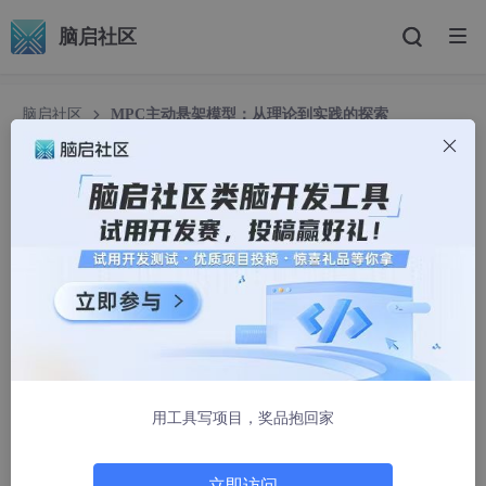
脑启社区
脑启社区
MPC主动悬架模型：从理论到实践的探索
MPC主动悬架模型：从理论到实践的探索
2501_93693767
1066人浏览 · 2026-02-03 20:30:00
模型预测控制(MPC)主动悬架模型 MPC是一种根据模型预测的方
式滚动优化的控制方法，依据自定义权重大小，通过二次规划求
解，实现最优的控制效果。 模型预测控制算法在simulink中编写，
对比主/被动悬架如簧载质量加速度、悬架动挠度、俯仰角速度等
变量以观察MPC控制器控制效果。 模型中有多个路面可供选择-c
级路面、减速带等。 matlab代码中包括画图代码，可以将悬架性
用工具写项目，奖品抱回家
能指标绘制出来。 2自由度（1/4）主动悬架模型： 4自由度（半
车）主动悬架模型： 2DOF主动悬架模型可以为调节型的控制模型
提供一些参考，调控系统变量使其趋于更小。 4DOF主动悬架模型
立即访问