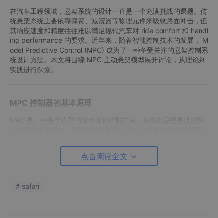
在汽车工程领域，悬架系统的设计一直是一个充满挑战的课题。传
统悬架系统主要依靠弹簧、减震器等物理元件来吸收路面冲击，但
其响应速度和精度往往难以满足现代汽车对 ride comfort 和 handl
ing performance 的要求。近年来，随着智能控制技术的发展， M
odel Predictive Control (MPC) 成为了一种备受关注的悬架控制系
统设计方法。本文将围绕 MPC 主动悬架模型展开讨论，从理论到
实践进行探索。
MPC 控制器的基本原理
MPC 是一种基于模型的滚动优化控制方法，其核心思想是通过预
测系统的未来行为，选择一组控制输入使得系统的输出尽可能接近
预期的目标值。具体来说，MPC 的工作流程如下：
点击阅读全文
建模
：根据系统的物理特性，建立数学模型，描述系
统状态随时间的变化。
预测
：利用模型预测未来一段时间内系统的状态变
# safari
化。
优化
：在预测期内，选择一组控制输入使得系统的输