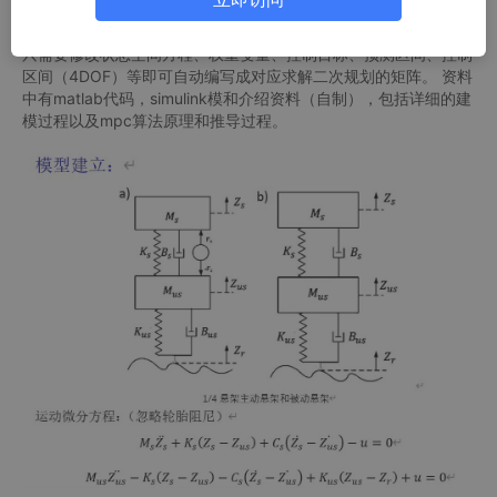
mpc算法具有目标值跟踪效果。 同时支持考虑路面的预瞄，提前
做出动作（假设路面已知，可去） 两种MPC编程方法均较灵活，
只需要修改状态空间方程、权重变量、控制目标、预测区间、控制
区间（4DOF）等即可自动编写成对应求解二次规划的矩阵。 资料
中有matlab代码，simulink模和介绍资料（自制），包括详细的建
模过程以及mpc算法原理和推导过程。