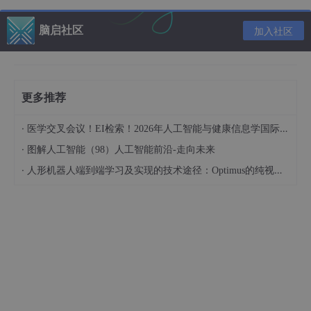
出与目标值之间的偏差最小化。
脑启社区
执行
：根据优化结果，执行当前最优控制输入，并重
加入社区
复上述步骤。
MPC 的优势在于其灵活性和适应性。通过调整权重矩阵，可以对
系统的不同性能指标（如控制精度、能耗等）进行优化平衡。
更多推荐
·
医学交叉会议！EI检索！2026年人工智能与健康信息学国际学术会议（AIHI 2026）
2自由度（1/4）主动悬架模型
·
图解人工智能（98）人工智能前沿-走向未来
理论基础
·
人形机器人端到端学习及实现的技术途径：Optimus的纯视觉BEV+Transformer方案、RT-2模型跨模态迁移能力测试（上）
2自由度（1/4）主动悬架模型是最简单的主动悬架系统，通常用于
研究悬架的基本控制原理。该模型包含 sprung mass（车身）和 u
nsprung mass（车轮）两个部分，通过前悬架和后悬架的独立控
制来实现对车身运动的调节。