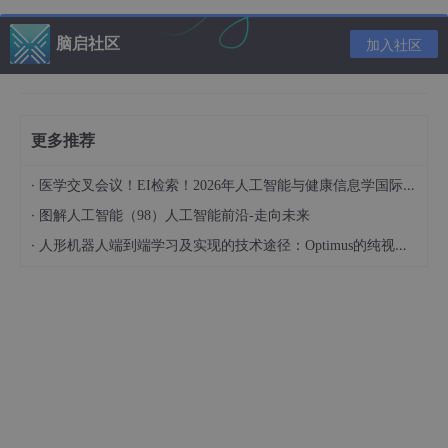
# 特征包括室外温度、电价、先前负荷
train_data = np.random.rand(1000, 24, 3)

脑启社区
加入社区
train_labels = np.random.rand(1000, 1)

# 构建LSTM模型
model = tf.keras.Sequential([

更多推荐
    tf.keras.layers.LSTM(64, 
return_sequences
=
True
,
    tf.keras.layers.LSTM(32),

·
医学交叉会议！EI检索！2026年人工智能与健康信息学国际学术会议（AIHI 2026）
    tf.keras.layers.Dense(1)

·
])

图解人工智能（98）人工智能前沿-走向未来
·
人形机器人端到端学习及实现的技术途径：Optimus的纯视觉BEV+Transformer方案、RT-2模型跨模态迁移能力测试（上）
# 编译模型
model.compile(
optimizer
=
'adam'
, 
loss
=
'mse'
)

# 训练模型
model.fit(train_data, train_labels, 
epochs
=10, 
batc
代码分析