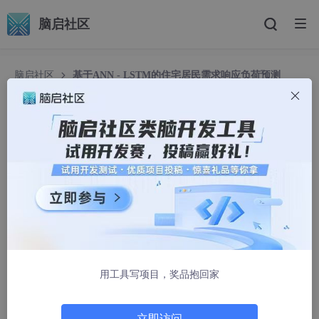
脑启社区
脑启社区
基于ANN - LSTM的住宅居民需求响应负荷预测
基于ANN - LSTM的住宅居民需求响应负荷预测
QmZVLlLHvXq
1069人浏览 · 2026-02-01 10:30:00
Python代码：考虑需求响应的基于LSTM算法的住宅居民短期负荷
预测 关键词： LSTM 负荷预测 需求响应 用电模式 居民负荷预测
编程语言：python+TensorFlow 平台 主题：基于ANN-lstm的住
宅居民需求响应负荷预测 内容简介：代码主要是做的是考虑住宅
居民需求响应的短期负荷预测，提出了一种利用室外温度、电价以
及先前负荷预测新的负荷的方法，采用的是全联通神经网络和长短
用工具写项目，奖品抱回家
期记忆网络LSTM法，他们能够学习住宅用户的电力消费模式，从
而在考虑需求响应的条件下也能准确预测住宅负荷
立即访问