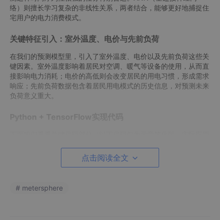
络）则擅长学习复杂的非线性关系，两者结合，能够更好地捕捉住
宅用户的电力消费模式。
关键特征引入：室外温度、电价与先前负荷
在我们的预测模型里，引入了室外温度、电价以及先前负荷这些关
键因素。室外温度影响着居民对空调、暖气等设备的使用，从而直
接影响电力消耗；电价的高低则会改变居民的用电习惯，形成需求
响应；先前负荷数据包含着居民用电模式的历史信息，对预测未来
负荷意义重大。
Python + TensorFlow实现代码
下面咱们看看关键代码部分（以下代码仅为示意简化版，实际应用
可能需更多完善）：
点击阅读全文
import tensorflow as tf

import numpy as np

# metersphere
# 假设这里已经获取到了训练数据
# 数据格式：[样本数, 时间步长, 特征数]