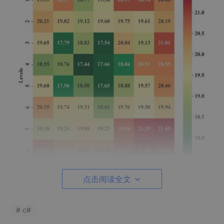
点击阅读全文
!
时空因果卷积示意图
# c#
一、模型的独门绝技