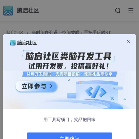
脑启社区
脑启社区
当时间序列遇上空间关联：手把手玩转ST-
CausalConvNet
当时间序列遇上空间关联：手把手玩转ST-Causal
ConvNet
QmZVLlLHvXq
1391人浏览 · 2026-02-17 18:15:00
时空因果卷积神经网络(ST-CausalConvNet)提出的模型的显著特
征是模型架构中的卷积是因果的，其中某个时间步长的输出仅与前
一层中相同或更早时间步长的元素进行卷积。 因此，该模型不存
在从未来到过去的信息泄漏。 模型还考虑了多个监测站之间的空
用工具写项目，奖品抱回家
间相关性。 通过时空相关分析，选择与目标站相关性高的监测站
的相关信息。 然后将来自目标和相关站点的信息作为输入并馈送
到模型中.该代码可以运用到负荷预测、空气质量预测、光伏预测
立即访问