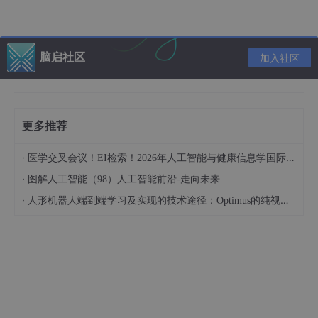
模型核心是两个杀手锏：因果卷积保证时间纯洁性，空间关联捕捉
环境联动。举个栗子，预测北京空气质量时，天津的工厂排放和张
家口的风速都是关键因子。但传统卷积会同时扫描前后时间点，导
致信息泄漏——就像考试时偷看答案。
脑启社区
加入社区
class
CausalConv
(nn.
Module
):

def
__init__
(
self
, in_channels, out_channels, k
更多推荐
super
().__init__()

self
.padding = kernel_size - 
1
·
医学交叉会议！EI检索！2026年人工智能与健康信息学国际学术会议（AIHI 2026）
self
.conv = nn.
Conv1d
(in_channels, out_chan
·
图解人工智能（98）人工智能前沿-走向未来
def
forward
(
self
, x
):

·
人形机器人端到端学习及实现的技术途径：Optimus的纯视觉BEV+Transformer方案、RT-2模型跨模态迁移能力测试（上）
return
self
.conv(x)[
:
, 
:
, 
:-self
.padding]  
这段代码实现因果卷积的精髓：通过padding前置制造假象，再无
情截断尾部数据。比如kernel_size=3时，每个输出位置只能看到
当前和前两个时间步，绝不越界。
二、空间关联的智能筛选