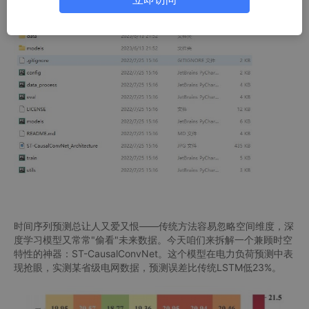
等替换数据即可运行.
时间序列预测总让人又爱又恨——传统方法容易忽略空间维度，深
度学习模型又常常"偷看"未来数据。今天咱们来拆解一个兼顾时空
特性的神器：ST-CausalConvNet。这个模型在电力负荷预测中表
现抢眼，实测某省级电网数据，预测误差比传统LSTM低23%。