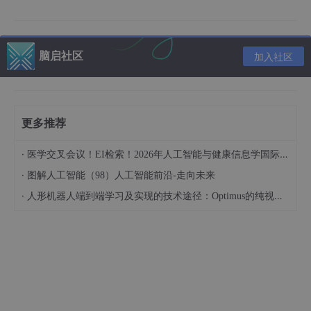
核心代码部分咱们先看ELM初始化：
脑启社区
加入社区
% 初始化ELM参数
hidden_neurons = 
20
;      
% 隐藏层节点数
activation = 
'sig'
;       
% 激活函数选sigmoid
更多推荐
[IW,B] = elm_init(
size
(input,
2
), hidden_neurons, ac
·
医学交叉会议！EI检索！2026年人工智能与健康信息学国际学术会议（AIHI 2026）
这里有个小技巧：隐藏层节点数建议设置在输入特征数的2~5倍之
·
图解人工智能（98）人工智能前沿-走向未来
间，不过具体还得看数据复杂度。想调参的话直接改数字就行，不
·
人形机器人端到端学习及实现的技术途径：Optimus的纯视觉BEV+Transformer方案、RT-2模型跨模态迁移能力测试（上）
用动代码结构。
MOPOA-ELM基于多目标鹈鹕算法优化极限学习机的多变量回归预
测 Matlab语言 单目标优化已经无法吸引审稿人多目标优化知网用
的人还很少，你先用，你就是创新 无需更改代码直接替换Excel运
行 多变量单输出回归，回归预测也可以加好友换成分类或时间序
列单列预测（售前选一种），帕累托图如图1所示，回归效果如图2
所示～ 多目标优化是在误差最小的基础上，同时优化误差标准差
最小，进一步提升稳定性 可售前加好友更换各类优化算法（如多