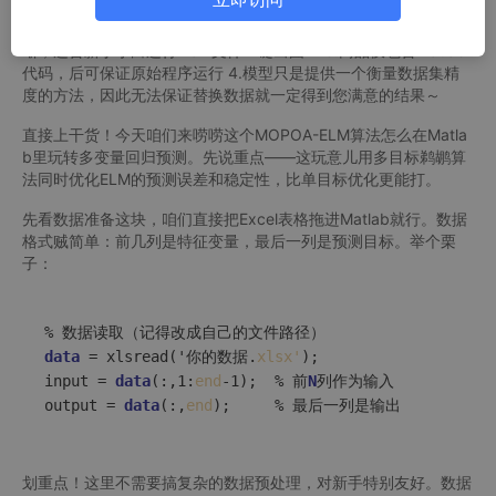
目标海洋捕食者MOMPA、多目标粒子群MOPSO等等），也可改
进任意算法 注： 1.附赠测试数据，数据格式如图3所示～ 2.注释清
晰，适合新手小白运行main文件一键出图～ 3.商品仅包含Matlab
代码，后可保证原始程序运行 4.模型只是提供一个衡量数据集精
度的方法，因此无法保证替换数据就一定得到您满意的结果～
直接上干货！今天咱们来唠唠这个MOPOA-ELM算法怎么在Matla
b里玩转多变量回归预测。先说重点——这玩意儿用多目标鹈鹕算
法同时优化ELM的预测误差和稳定性，比单目标优化更能打。
先看数据准备这块，咱们直接把Excel表格拖进Matlab就行。数据
格式贼简单：前几列是特征变量，最后一列是预测目标。举个栗
子：
data
 = xlsread('你的数据.
xlsx'
);
input
 = 
data
(:,1:
end
-1);  % 前
N
列作为输入
output
 = 
data
(:,
end
);     % 最后一列是输出
划重点！这里不需要搞复杂的数据预处理，对新手特别友好。数据