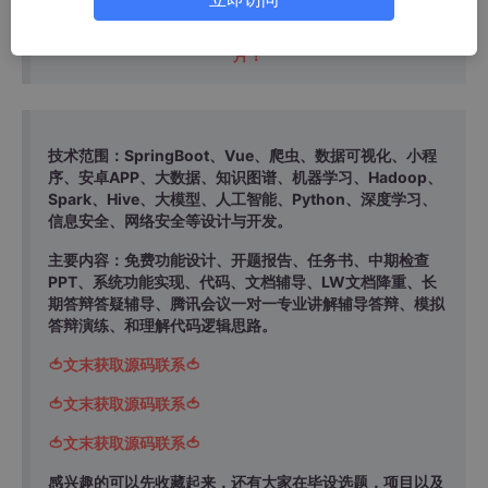
温馨提示：文末有 CSDN 平台官方提供的学长联系方式的名
片！
技术范围：SpringBoot、Vue、爬虫、数据可视化、小程
序、安卓APP、大数据、知识图谱、机器学习、Hadoop、
Spark、Hive、大模型、人工智能、Python、深度学习、
信息安全、网络安全等设计与开发。
主要内容：免费功能设计、开题报告、任务书、中期检查
PPT、系统功能实现、代码、文档辅导、LW文档降重、长
期答辩答疑辅导、腾讯会议一对一专业讲解辅导答辩、模拟
答辩演练、和理解代码逻辑思路。
🍅文末获取源码联系🍅
🍅文末获取源码联系🍅
🍅文末获取源码联系🍅
感兴趣的可以先收藏起来，还有大家在毕设选题，项目以及