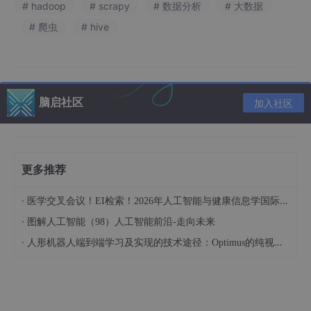
# hadoop
# scrapy
# 数据分析
# 大数据
# 爬虫
# hive
介绍资料
Hadoop+PySpark+Scrapy爬虫在考研分数线预测中的
文献综述
脑启社区
加入社区
引言
随着全国硕士研究生报考人数持续攀升（2025年达388万），考
生对精准预测目标院校分数线的需求愈发迫切。传统预测方法依赖
更多推荐
经验公式或简单统计模型，存在数据来源单一、处理效率低、预测
精度不足等问题。近年来，大数据技术的成熟为解决这一难题提供
了新路径，其中Hadoop分布式存储、PySpark内存计算与Scrapy
·
医学交叉会议！EI检索！2026年人工智能与健康信息学国际学术会议（AIHI 2026）
爬虫技术的融合应用，在数据采集、存储、处理及预测中展现出显
·
图解人工智能（98）人工智能前沿-走向未来
著优势。本文系统梳理了相关技术的研究现状，分析了其在考研分
数线预测中的关键作用，并指出了现存挑战与未来发展方向。
·
人形机器人端到端学习及实现的技术途径：Optimus的纯视觉BEV+Transformer方案、RT-2模型跨模态迁移能力测试（上）
技术架构与核心优势
Hadoop：分布式存储与计算基石