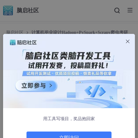
脑启社区
脑启社区
计算机毕业设计Hadoop+PySpark+Scrapy爬虫考研
分数线预测 考研院校推荐系统 考研推荐系统 考研(源码+文档
+PPT+讲解)
计算机毕业设计Hadoop+PySpark+Scrapy爬虫考
研分数线预测 考研院校推荐系统 考研推荐系统 考研
(源码+文档+PPT+讲解)
haochengxu2022
1065人浏览 · 2026-02-24 09:01:58
温馨提示：文末有 CSDN 平台官方提供的学长联系方式的名
用工具写项目，奖品抱回家
片！
温馨提示：文末有 CSDN 平台官方提供的学长联系方式的名
片！
立即访问