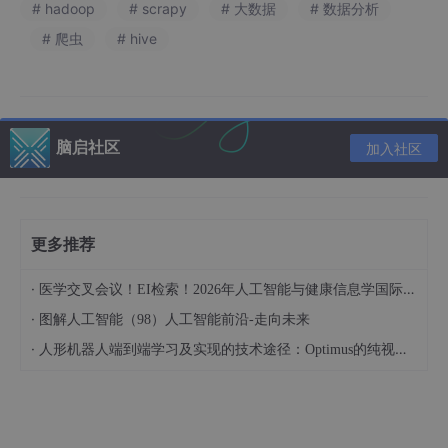
# hadoop
# scrapy
# 大数据
# 数据分析
# 爬虫
# hive
介绍资料
Hadoop+PySpark+Scrapy爬虫考研分数线预测技术说
明
脑启社区
加入社区
一、技术背景与需求分析
随着全国硕士研究生报考人数突破388万（2025年数据），考生
对目标院校专业分数线的精准预测需求愈发迫切。传统预测方法依
更多推荐
赖人工经验或小样本统计，存在三大核心痛点：数据来源单一（仅
依赖历史分数线）、处理效率低下（单机处理千万级数据耗时超12
小时）、预测误差率高（误差率达12%）。本系统通过整合Hadoo
·
医学交叉会议！EI检索！2026年人工智能与健康信息学国际学术会议（AIHI 2026）
p分布式存储、PySpark内存计算与Scrapy爬虫技术，构建全流程
·
图解人工智能（98）人工智能前沿-走向未来
自动化预测框架，实现误差率≤5%、PB级数据秒级响应的技术目
标。
·
人形机器人端到端学习及实现的技术途径：Optimus的纯视觉BEV+Transformer方案、RT-2模型跨模态迁移能力测试（上）
二、系统架构设计
系统采用五层分布式架构，各层通过标准化接口实现解耦：