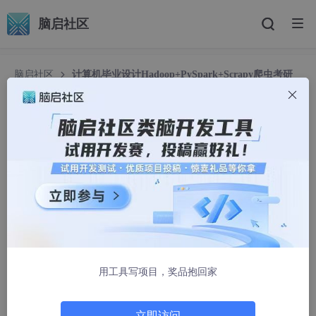
脑启社区
脑启社区
计算机毕业设计Hadoop+PySpark+Scrapy爬虫考研
分数线预测 考研院校推荐系统 考研推荐系统 考研(源码+文档
+PPT+讲解)
计算机毕业设计Hadoop+PySpark+Scrapy爬虫考
研分数线预测 考研院校推荐系统 考研推荐系统 考研
(源码+文档+PPT+讲解)
haochengxu2022
1095人浏览 · 2026-02-24 09:01:42
温馨提示：文末有 CSDN 平台官方提供的学长联系方式的名
用工具写项目，奖品抱回家
片！
温馨提示：文末有 CSDN 平台官方提供的学长联系方式的名
片！
立即访问