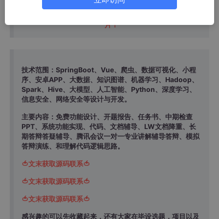
温馨提示：文末有 CSDN 平台官方提供的学长联系方式的名
片！
技术范围：SpringBoot、Vue、爬虫、数据可视化、小程
序、安卓APP、大数据、知识图谱、机器学习、Hadoop、
Spark、Hive、大模型、人工智能、Python、深度学习、
信息安全、网络安全等设计与开发。
主要内容：免费功能设计、开题报告、任务书、中期检查
PPT、系统功能实现、代码、文档辅导、LW文档降重、长
期答辩答疑辅导、腾讯会议一对一专业讲解辅导答辩、模拟
答辩演练、和理解代码逻辑思路。
🍅文末获取源码联系🍅
🍅文末获取源码联系🍅
🍅文末获取源码联系🍅
感兴趣的可以先收藏起来，还有大家在毕设选题，项目以及