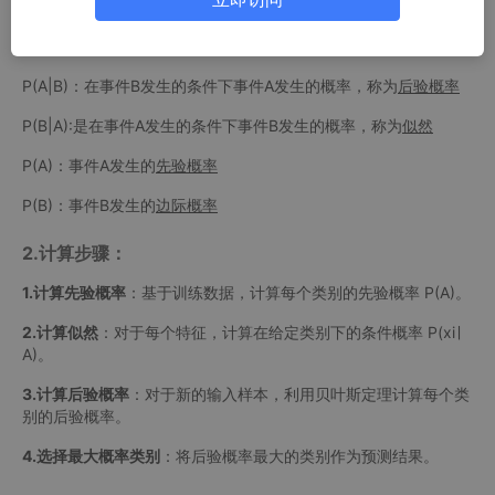
P(A|B)：在事件B发生的条件下事件A发生的概率，称为
后验概率
P(B|A):是在事件A发生的条件下事件B发生的概率，称为
似然
P(A)：事件A发生的
先验概率
P(B)：事件B发生的
边际概率
2.计算步骤：
1.计算先验概率
：基于训练数据，计算每个类别的先验概率 P(A)。
2.计算似然
：对于每个特征，计算在给定类别下的条件概率 P(xi∣
A)。
3.计算后验概率
：对于新的输入样本，利用贝叶斯定理计算每个类
别的后验概率。
4.选择最大概率类别
：将后验概率最大的类别作为预测结果。