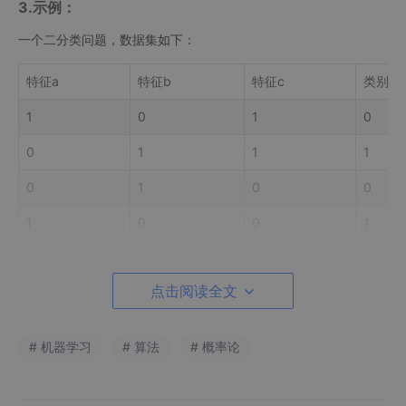
3.示例：
一个二分类问题，数据集如下：
特征a
特征b
特征c
类别d
1
0
1
0
0
1
1
1
0
1
0
0
1
0
0
1
1
0
0
0
点击阅读全文
0
1
1
1
# 机器学习
# 算法
# 概率论
使用朴素贝叶斯分类器来预测一个新的样本（
特征a=1，特征b=
0，特征c=0）的类别是