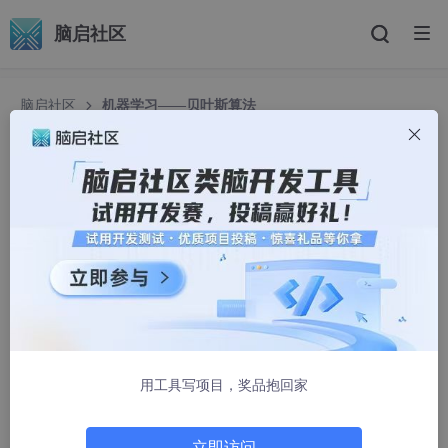
脑启社区
脑启社区
机器学习——贝叶斯算法
机器学习——贝叶斯算法
weixin_74369505
1385人浏览 · 2026-03-02 20:16:21
一、原理解析
贝叶斯算法的核心思想是通过不断更新先验概率，结合新的数据，
得到更准确的后验概率。这一特性使其在处理不确定性和噪声数据
时表现出色。
用工具写项目，奖品抱回家
1.贝叶斯公式
立即访问