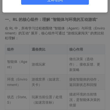
本文将从 “核心组件→三步学习法→实操落地” 层层拆解，用通俗类
比和基础代码，帮你快速理解 RL 的本质，掌握入门关键。
一、RL 的核心组件：理解 “智能体与环境的互动游戏”
在 RL 中，所有学习过程都围绕 “智能体（Agent）与环境（Enviro
nment）的互动” 展开，核心组件可通过 “游戏玩家闯关” 的类比轻
松理解：
组件
通俗类比
核心作用
做出决策（选动
智能体（Age
游戏玩家
作）、接收反馈、更
nt）
新策略
环境（Enviro
游戏世界（如迷宫、
接收智能体的动作，
nment）
关卡）
返回新状态和回报
描述环境的当前情
状态（State,
玩家当前位置 / 处境
况，是智能体决策的
S）
（如迷宫坐标）
依据