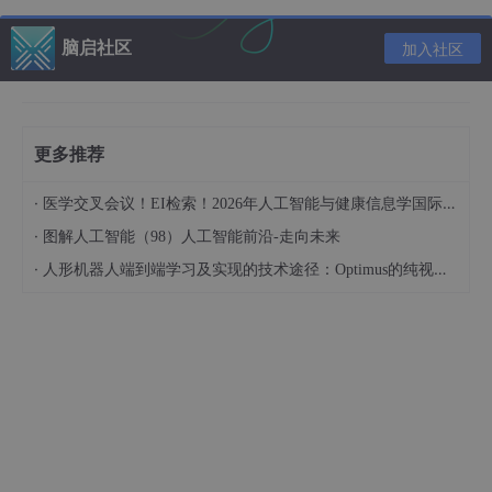
无论是监督学习（如分类）、无监督学习（如聚类），还是 RL，
核心都遵循 “定义模型→计算损失→优化更新” 的三步法。RL 的独
脑启社区
加入社区
特之处仅在于 “模型是策略、损失是回报偏差、优化是策略迭代”，
具体对应如下：
第一步：定义模型 —— 策略（Policy）：智能体 “怎么选
更多推荐
动作”
·
医学交叉会议！EI检索！2026年人工智能与健康信息学国际学术会议（AIHI 2026）
对应传统机器学习的 “模型结构定义”（如 CNN、线性回归），RL
中 “模型” 就是
策略 π
—— 它规定了智能体在每个状态下如何选择
·
图解人工智能（98）人工智能前沿-走向未来
动作。
·
人形机器人端到端学习及实现的技术途径：Optimus的纯视觉BEV+Transformer方案、RT-2模型跨模态迁移能力测试（上）
两种常见策略类型：
确定性策略
：状态 S→固定动作 A（如 “迷宫中看到
左边是墙就走右”）；
随机性策略
：状态 S→动作概率分布（如 “迷宫中看
到岔路，60% 走右、40% 走左”），更适合探索未知
环境。