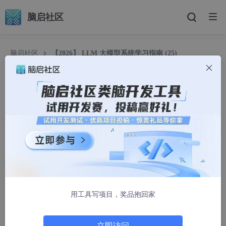
脑启社区
脑启社区
【2026】 LLM 大模型系统学习指南 (25)
【2026】 LLM 大模型系统学习指南 (25)
weixin_44673517
1305人浏览 · 2026-01-28 09:45:19
强化学习（RL）概述：和机器学习相通的 “三步学习法”
强化学习（Reinforcement Learning, RL）的核心是 “智能体在环
境中试错学习”—— 通过与环境的持续互动，不断优化行为策略，
最终找到能获得最大回报的行动方式。它和传统机器学习（监督 /
用工具写项目，奖品抱回家
无监督）看似不同，但本质遵循完全一致的 “三步学习法”：
定义模
型（策略）→ 计算损失（回报）→ 优化更新（迭代）
，这一核心
逻辑让 RL 的学习门槛大幅降低。
立即访问