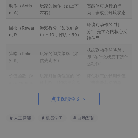
动作（Actio
玩家的操作（如上下
智能体可执行的行
n, A）
左右）
为，会改变环境状态
环境对动作的 “打
回报（Rewar
游戏得分（如吃到金
分”，是学习的核心反
d, R）
币 + 10，掉坑 - 50）
馈信号
状态到动作的映射，
策略（Polic
玩家的闯关策略（如
即 “在什么状态下选什
y, π）
优先走右）
么动作”
价值函数（V
玩家对当前位置的 “价
评估状态的长期价值
alue Functio
值判断”（如这里容易
（未来能获得的总回
n, V）
得分）
报）
点击阅读全文
核心互动流程
：智能体在状态 S 下，根据策略 π 选择动作 A → 环
境接收 A 后，返回新状态 S' 和即时回报 R → 智能体根据 R 和 S'
# 人工智能
# 机器学习
# 自动驾驶
更新策略 π → 重复这一循环，直到学习到最优策略。
二、RL 的 “三步学习法”：和机器学习的底层逻辑相通