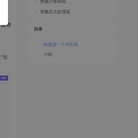
类脑计算模组
类脑芯片处理器
、发布
目录
构建第一个AI应用
小结
建”按