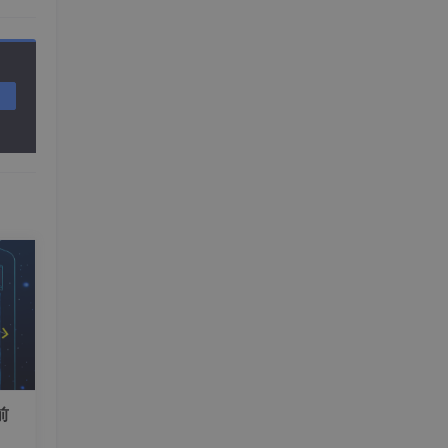
处
创建
前