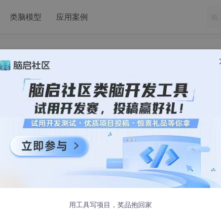
类脑模型
应用案例
业搞钱的门槛又又又降低了！
方案来了》
一文中结合自己的经验给大家分析了开发者群体最容
开发这条赛道，推荐了一个最值得尝试的方向：
AI智能体
。
降低了呢？
近又有了重大更新：
AI应用开发
！从官方介绍看，这次的AI应用开发
用工具写项目，奖品抱回家
了
微信小程序的一键发布
整合，这对于应用开发者来说非常重要