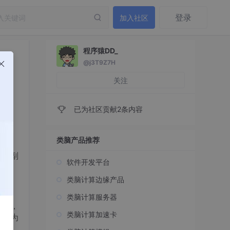
登录
加入社区
程序猿DD_
@j3T9Z7H
关注
已为社区贡献2条内容
类脑产品推荐
易做副
软件开发平台
类脑计算边缘产品
类脑计算服务器
功能，
类脑计算加速卡
，因为