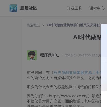
脑启社区
开源工具
课程中心
脑启社区
AI时代做副业搞钱的门槛又又又降低了！
AI时代做副
程序猿DD_
·
2025-01-20 08:30:34 发布
前段时间，在《
程序员副业搞米最容易上手的
业的两个方向：自媒体和独立开发。之前给独立
那么为什么今天的标题说副业搞钱的门槛又又又
因为“扣子”（https://www.coze.cn/）最
不仅仅是对用户交互方面的增强，其中还涵盖
微信平台是最重要的流量平台之一。