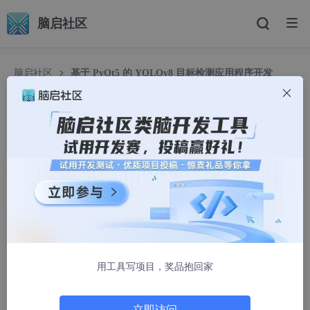
脑启社区
脑启社区
基于 PyQt5 的 YOLOv8 目标检测应用程序开发
基于 PyQt5 的 YOLOv8 目标检测应用程序开发
AOINZB
1483人浏览 · 2025-02-06 13:38:12
在计算机视觉领域，目标检测是一项重要的任务，而 YOLO（You
Only Look Once）系列算法以其高效性和准确性成为了该领域的
热门选择。本文将介绍如何使用 Python 和 PyQt5 开发一个基于
YOLOv8 的目标检测应用程序，实现对图片、视频流以及海康相
机的实时目标检测。
用工具写项目，奖品抱回家
一、项目概述
本项目旨在开发一个功能强大的目标检测应用程序，用户可以通过
立即访问