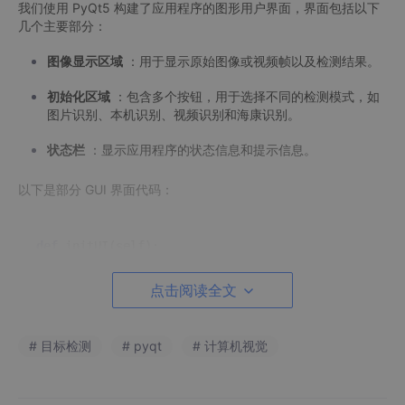
我们使用 PyQt5 构建了应用程序的图形用户界面，界面包括以下
几个主要部分：
图像显示区域
：用于显示原始图像或视频帧以及检测结果。
初始化区域
：包含多个按钮，用于选择不同的检测模式，如
图片识别、本机识别、视频识别和海康识别。
状态栏
：显示应用程序的状态信息和提示信息。
以下是部分 GUI 界面代码：
def
initUI
(
self
):

    self.setWindowTitle(
'yolov8 target detection'
)

    self.setGeometry(
100
, 
100
, 
2400
, 
1000
)

点击阅读全文
# 设置背景图片
    background_pixmap = QtGui.QPixmap(
"1.jpg"
)

# 目标检测
    background_palette = QtGui.QPalette()

# pyqt
# 计算机视觉
    background_palette.setBrush(QtGui.QPalette.Wind
    self.setPalette(background_palette)
