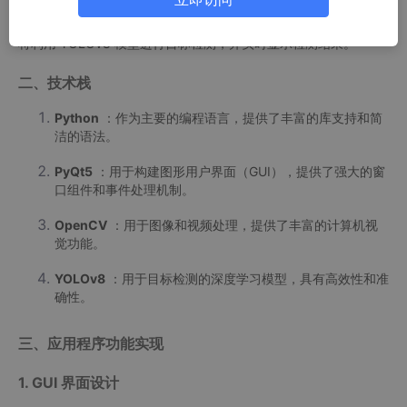
友好的图形用户界面（GUI）选择不同的检测模式，包括图片识
别、本机摄像头识别、视频文件识别以及海康相机识别。应用程序
将利用 YOLOv8 模型进行目标检测，并实时显示检测结果。
二、技术栈
Python
：作为主要的编程语言，提供了丰富的库支持和简
洁的语法。
PyQt5
：用于构建图形用户界面（GUI），提供了强大的窗
口组件和事件处理机制。
OpenCV
：用于图像和视频处理，提供了丰富的计算机视
觉功能。
YOLOv8
：用于目标检测的深度学习模型，具有高效性和准
确性。
三、应用程序功能实现
1. GUI 界面设计