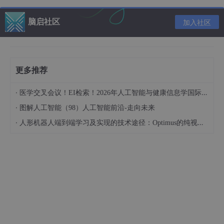
# 创建中心部件和布局
脑启社区
加入社区
    self.centralWidget = QWidget(self)

    self.setCentralWidget(self.centralWidget)

    self.layout = QGridLayout()

    self.centralWidget.setLayout(self.layout)

更多推荐
# 创建图像显示标签
    self.image_label = QLabel(self)

·
医学交叉会议！EI检索！2026年人工智能与健康信息学国际学术会议（AIHI 2026）
    self.image_label.setAlignment(Qt.AlignCenter)

·
图解人工智能（98）人工智能前沿-走向未来
    self.layout.addWidget(self.image_label, 
0
, 
0
, 
1
·
人形机器人端到端学习及实现的技术途径：Optimus的纯视觉BEV+Transformer方案、RT-2模型跨模态迁移能力测试（上）
2. 图片识别功能
用户可以通过点击 “图片识别” 按钮，选择本地的图片文件进行目
标检测。应用程序将读取图片，使用 YOLOv8 模型进行检测，并
将结果显示在图像显示区域。
@pyqtSlot