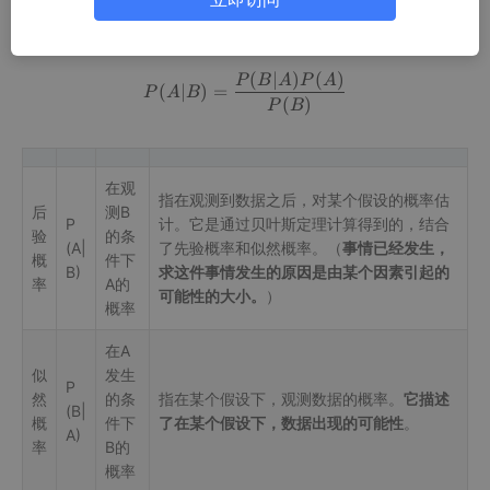
贝叶斯定理是贝叶斯决策论的基础，描述了如何根据新的证据更新
先验概率，
贝叶斯定理
：
(
∣
)
(
)
P
B
A
P
A
P ( A ∣ B ) = P ( B ∣ A ) P (
(
∣
)
=
P
A
B
(
)
P
B
在观
指在观测到数据之后，对某个假设的概率估
后
测B
P
计。它是通过贝叶斯定理计算得到的，结合
验
的条
(A|
了先验概率和似然概率。（
事情已经发生，
概
件下
B)
求这件事情发生的原因是由某个因素引起的
率
A的
可能性的大小。
）
概率
在A
似
发生
P
然
的条
指在某个假设下，观测数据的概率。
它描述
(B|
概
件下
了在某个假设下，数据出现的可能性
。
A)
率
B的
概率