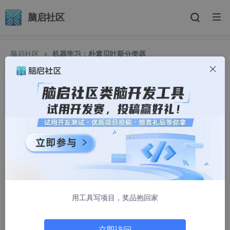
脑启社区
脑启社区
机器学习：朴素贝叶斯分类器
机器学习：朴素贝叶斯分类器
Gole mon
1443人浏览 · 2025-02-09 17:02:43
所有代码和文档均在
golitter/Decoding-ML-Top10: 使用
Python 优雅地实现机器学习十大经典算法。
(github.com)
，欢迎查看。
用工具写项目，奖品抱回家
贝叶斯决策论是概率框架下实施决策的基本方法,对分类任务来说,
在所有相关概率都已知的理想情形下,贝叶斯决策论考虑如何基于
这些概率和误判损失来选择最优的类别标记。
立即访问