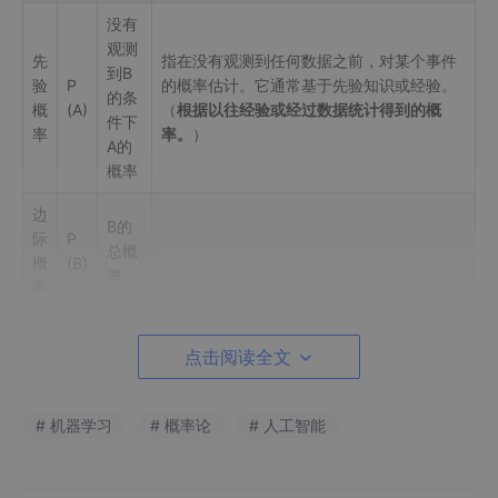
没有
观测
先
指在没有观测到任何数据之前，对某个事件
到B
验
P
的概率估计。它通常基于先验知识或经验。
的条
概
(A)
（
根据以往经验或经过数据统计得到的概
件下
率
率。
）
A的
概率
边
B的
际
P
总概
概
(B)
率
率
贝叶斯决策论通过结合先验知识和观测数据，使用贝叶斯定理计算
点击阅读全文
后验概率，从而做出最优决策。即：
(
)
(
∣
)
P
c
P
x
c
P ( c ∣ x ) = P ( c ) P ( x ∣ c 
(
∣
)
=
P
c
x
# 机器学习
# 概率论
# 人工智能
(
)
P
x
P©是样本空间中各类样本所占的比例，根据
大数定理
，当训练集