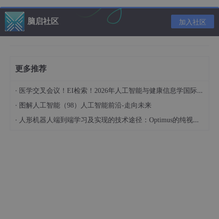
包含充足的独立同分布样本时，P©可以通过各类样本所占的比例
来进行估计。
脑启社区
加入社区
但是对于类条件概率P(x|c)来说，涉及了关于x所有属性的联合概
率，因此很难进行估计。
更多推荐
例如：每个样本具有d个属性，每个属性都有10个属性值，
1
1
0
d
那么样本空间将有
种可能值，导致
组合爆炸
。
0
·
医学交叉会议！EI检索！2026年人工智能与健康信息学国际学术会议（AIHI 2026）
d
·
图解人工智能（98）人工智能前沿-走向未来
朴素贝叶斯对条件概率分布做了条件独立性假设
10^d
·
人形机器人端到端学习及实现的技术途径：Optimus的纯视觉BEV+Transformer方案、RT-2模型跨模态迁移能力测试（上）
10
10
×
即，现在有
种可能值。
d
×
d
10
n
P ( x ∣ c ) = ∏ j = 1 n P ( x j
∏
\times
(
∣
)
=
(
∣
)
j
P
x
c
P
x
c
d
=
1
j
先验概率：