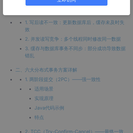
文章目录
一、分布式事务的本质与挑战
1. 写后读不一致：更新数据库后，缓存未及时失
效
2. 并发读写竞争：多个线程同时修改同一数据
3. 缓存与数据库事务不同步：部分成功导致数据
错乱
二、六大分布式事务方案详解
1. 两阶段提交（2PC）——强一致性
适用场景
实现原理
Java代码示例
特点
2. TCC（Try-Confirm-Cancel）——最终一致