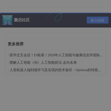
Java代码示例
特点
脑启社区
加入社区
5. MQ事务消息——最终一致性
适用场景
为什么普通消息重试不行？
更多推荐
实现原理
·
医学交叉会议！EI检索！2026年人工智能与健康信息学国际学术会议（AIHI 2026）
Java代码示例（RocketMQ）
·
图解人工智能（98）人工智能前沿-走向未来
特点
·
人形机器人端到端学习及实现的技术途径：Optimus的纯视觉BEV+Transformer方案、RT-2模型跨模态迁移能力测试（上）
6. Seata AT模式——强一致性
适用场景
实现原理
Java代码示例
特点