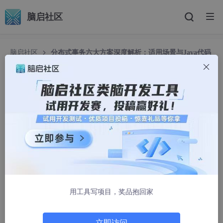
脑启社区
脑启社区
分布式事务六大方案深度解析：适用场景与Java代码
实战
分布式事务六大方案深度解析：适用场景与Java代
码实战
程序员Jayden
1825人浏览 · 2025-02-16 23:34:12
在分布式系统中，跨服务的事务一致性是架构设计的核心挑战之
一。尤其在电商、金融等高并发场景中，如何保障数据操作的原子
性和一致性，直接影响系统的可靠性和用户体验。本文将深入剖析
6种主流分布式事务方案，结合具体场景和Java代码示例，帮助开
用工具写项目，奖品抱回家
发者快速理解并应用。文末提供方案对比表及选型指南。
立即访问