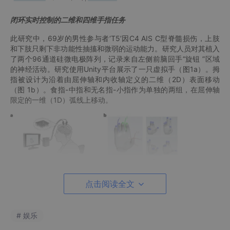
闭环实时控制的二维和四维手指任务
此研究中，69岁的男性参与者‘T5’因C4 AIS C型脊髓损伤，上肢
和下肢只剩下非功能性抽搐和微弱的运动能力。研究人员对其植入
了两个96通道硅微电极阵列，记录来自左侧前脑回手“旋钮 ”区域
的神经活动。研究使用Unity平台展示了一只虚拟手（图1a）。拇
指被设计为沿着由屈伸轴和内收轴定义的二维（2D）表面移动
（图 1b）。食指-中指和无名指-小指作为单独的两组，在屈伸轴
限定的一维（1D）弧线上移动。
点击阅读全文
# 娱乐