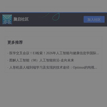
Fig1. a. 参与者使用虚拟手完成手指任务。b. 手指运动描述。左
图：拇指在两个维度（外展/内收，弯曲/伸展）运动；食指-中指和
无名指-小指沿一维弧线运动。右图：三个手指组在四自由度任务
脑启社区
加入社区
中的典型目标试验。c. 三手指组四自由度任务中典型解码运动轨
迹。d. 二维拇指运动示例。
为了执行连续闭环解码，研究人员采用了一种时间卷积的前馈神经
网络，将尖峰带功率（SBP）映射为控制虚拟手指的速度。神经网
更多推荐
络的初始参数是在开环试验中训练的，然后在闭环训练中进一步调
整以提升解码精度。
·
医学交叉会议！EI检索！2026年人工智能与健康信息学国际学术会议（AIHI 2026）
1.
二维任务（2D
任务）
：T5需要将拇指和食指-中指组从中心位置
·
图解人工智能（98）人工智能前沿-走向未来
移动到随机目标，随后目标被放回中心位置，且手指必须在目标上
保持 500 毫秒，要求在 10 秒内完成试验。
·
人形机器人端到端学习及实现的技术途径：Optimus的纯视觉BEV+Transformer方案、RT-2模型跨模态迁移能力测试（上）
2.
四自由度任务（4D
任务）
：为进一步增加任务复杂性，实验在
二维任务运动的基础上增加食指-中指组和无名指-小指组的一维运
动。在每次试验中，随机选择两个手指组作为新的目标，而第三个
手指组的目标则保持在与上一次试验相同的位置，所有手指的运动
都被连续、同步地解码和控制（图1c,d）。
结果