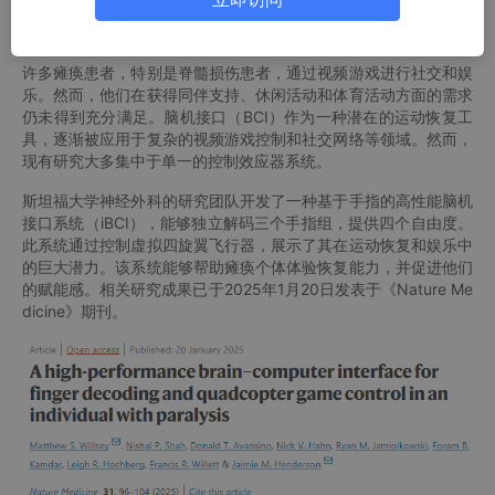
许多瘫痪患者，特别是脊髓损伤患者，通过视频游戏进行社交和娱
乐。然而，他们在获得同伴支持、休闲活动和体育活动方面的需求
仍未得到充分满足。脑机接口（BCI）作为一种潜在的运动恢复工
具，逐渐被应用于复杂的视频游戏控制和社交网络等领域。然而，
现有研究大多集中于单一的控制效应器系统。
斯坦福大学神经外科的研究团队开发了一种基于手指的高性能脑机
接口系统（iBCI），能够独立解码三个手指组，提供四个自由度。
此系统通过控制虚拟四旋翼飞行器，展示了其在运动恢复和娱乐中
的巨大潜力。该系统能够帮助瘫痪个体体验恢复能力，并促进他们
的赋能感。相关研究成果已于2025年1月20日发表于《Nature Me
dicine》期刊。