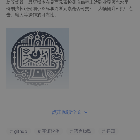
助等场景，最新版本在界面元素检测准确率上达到业界领先水平，
特别擅长识别细小图标和判断元素是否可交互，大幅提升AI执行点
击、输入等操作的可靠性。
2.source-sdk-2013
点击阅读全文
今日新增星标:
921
总星标数:
6,129
# github
# 开源软件
# 语言模型
# 开源
主要语言：
C++