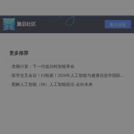
https://github.com/ValveSoftware/source-sdk-2013
这是一个基于经典Source引擎的2013版开发工具包，主要用于制
脑启社区
加入社区
作《半条命2》《团队要塞2》等V社大作的游戏模组。它提供了全
套代码和构建工具，支持Windows和Linux双平台开发，开发者可
以用熟悉的Visual Studio或容器化流程快速搭建自定义玩法。通过
这个SDK，你能给现有游戏添加新武器、设计原创关卡，甚至重制
经典场景，特别适合想为V社游戏创作新内容的模组作者。工具包
更多推荐
内置多人联机功能支持，方便制作联机对战模式，还能直接对接St
eam平台发布作品。无论是想学习3A级游戏开发架构，还是打造
·
类脑计算：下一代低功耗智能革命
属于自己的创意模组，这都是进入Source引擎世界的钥匙。
·
医学交叉会议！EI检索！2026年人工智能与健康信息学国际学术会议（AIHI 2026）
·
图解人工智能（98）人工智能前沿-走向未来