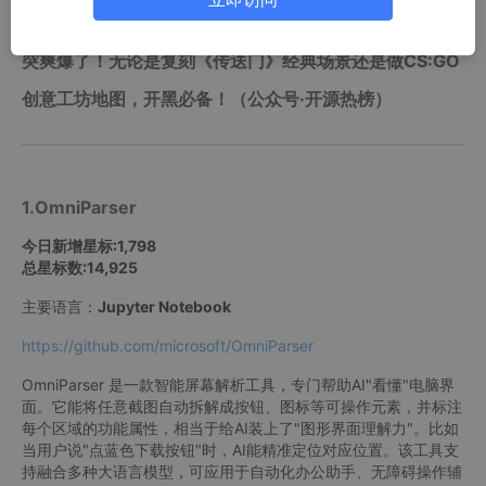
组；③自带Steam联机功能，自制联机地图和小伙伴突突
突爽爆了！无论是复刻《传送门》经典场景还是做CS:GO
创意工坊地图，开黑必备！（公众号·开源热榜）
1.OmniParser
今日新增星标:
1,798
总星标数:
14,925
主要语言：
Jupyter Notebook
https://github.com/microsoft/OmniParser
OmniParser 是一款智能屏幕解析工具，专门帮助AI"看懂"电脑界
面。它能将任意截图自动拆解成按钮、图标等可操作元素，并标注
每个区域的功能属性，相当于给AI装上了"图形界面理解力"。比如
当用户说"点蓝色下载按钮"时，AI能精准定位对应位置。该工具支
持融合多种大语言模型，可应用于自动化办公助手、无障碍操作辅