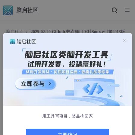
脑启社区
脑启社区
2025-02-20 Github 热点项目 V社Source引擎2013版
模组开发全攻略：联机对战与Steam发布
2025-02-20 Github 热点项目 V社Source引擎20
13版模组开发全攻略：联机对战与Steam发布
opentrending
1418人浏览 · 2025-02-20 21:32:04
【Source引擎开发神器】Valve家SDK工具包总星数破6
000啦！三大亮点超带感：①跨平台支持+Visual Studio
用工具写项目，奖品抱回家
开发环境，学生党用VS就能上手；②内置武器编辑器/关
卡构建器，独立开发者分分钟打造《半条命2》原创模
立即访问