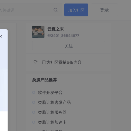
登录
加入社区
云夏之末
@2401_86544677
关注
已为社区贡献6条内容
类脑产品推荐
软件开发平台
类脑计算边缘产品
类脑计算服务器
类脑计算加速卡