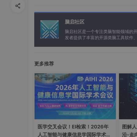
脑启社区
脑启社区是一个专注类脑智能领域的
发者提供了丰富的开源类脑工具软件
以及类脑应用案例等资源。
更多推荐
一、Anaconda简介
Anaconda是一个开源的Python发行版本，
离。特别适合数据科学、机器学习等领域的开发
二、准备工作
医学交叉会议！EI检索！2026年
图解人
人工智能与健康信息学国际学术会
沿-走