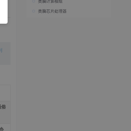
类脑计算模组
类脑芯片处理器
到
通俗
协