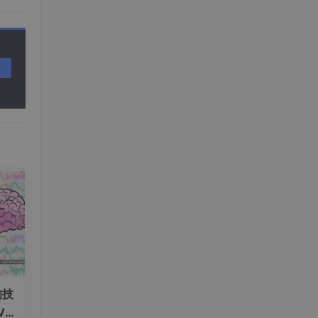
隔
的技
V+