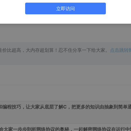
活的理想，就是为了理想的生活!
立即访问
性价比超高，大内存超划算！忍不住分享一下给大家。
点击跳转
和编程技巧，让大家从底层了解C，把更多的知识由抽象到简单
给大家一步步剖析网络协议的奥秘，一起解密网络协议在运行中