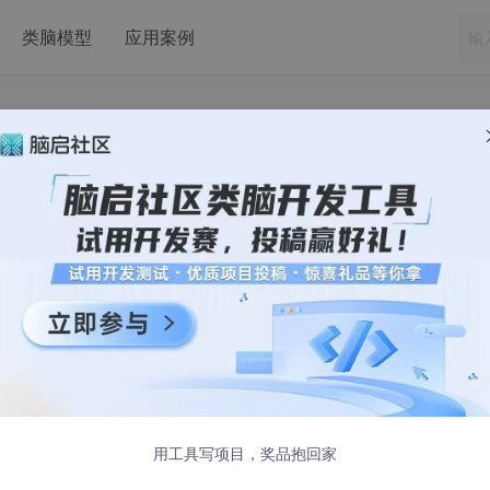
类脑模型
应用案例
u系统安装Anacond指南
HoRain云小助手
：
个人主页
用工具写项目，奖品抱回家
 《
Linux 系列教程
》《
c语言教程
》