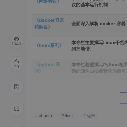
《网络协议》
议的基本运行机制！
《docker容器
全面深入解析 docker 
精解篇》
本专栏主要撰写Linux
1040
《linux系列》
到扫地僧。
《python 系
本专栏着重撰写Python
20
列》
杂的知识由抽象转化为简单
《试题库》
本专栏主要是发布一些考试和
# ubuntu
# linux
# 运维