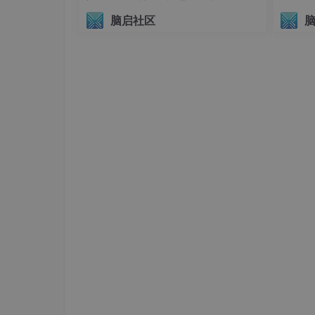
系统要求
议（AIHI 2026）
脑启社区
Ubuntu 18.04/20.04/22.04（本文以Ub
更新系统包
sudo apt 
update
&&
三、安装Anaconda
▶ 步骤1：下载安装脚本
打开终端，执行以下命令下载最新版（2024年
wget
 https://repo.anaconda.com/archive/
注：官网可查最新版本链接