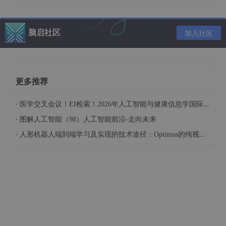
在开放的网络环境中，多智能体系统可能面临恶意攻击，例
如虚假信息注入、拒绝服务攻击等。此外，智能体自身也可
能发生故障，导致数据传输错误或行为异常。这些恶意攻击
脑启社区
加入社区
和故障会对共识结果产生严重影响，要求共识算法具有容错
能力，能够抵抗攻击和故障的干扰。
主流的平均共识算法
更多推荐
针对上述挑战，研究者们提出了各种各样的平均共识算法，它们各
有优缺点，适用于不同的应用场景。以下介绍几种主流的算法：
·
医学交叉会议！EI检索！2026年人工智能与健康信息学国际学术会议（AIHI 2026）
·
线性迭代算法：
这是最基础也是最常用的共识算法。每个智
图解人工智能（98）人工智能前沿-走向未来
能体通过加权平均其邻居节点的值来更新自身的值。其核心
·
人形机器人端到端学习及实现的技术途径：Optimus的纯视觉BEV+Transformer方案、RT-2模型跨模态迁移能力测试（上）
公式为：
x<sub>i</sub>(k+1) = Σ<sub>j∈Ni</sub> w<sub>ij
</sub> x<sub>j</sub>(k)
其中，x<sub>i</sub>(k)表示智能体i在第k次迭代时的
值，N<sub>i</sub>表示智能体i的邻居节点集合，w<s
ub>ij</sub>表示智能体i和j之间的权重。