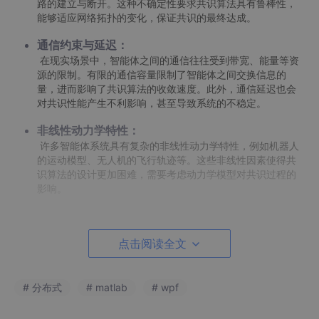
路的建立与断开。这种不确定性要求共识算法具有鲁棒性，
能够适应网络拓扑的变化，保证共识的最终达成。
通信约束与延迟：
在现实场景中，智能体之间的通信往往受到带宽、能量等资
源的限制。有限的通信容量限制了智能体之间交换信息的
量，进而影响了共识算法的收敛速度。此外，通信延迟也会
对共识性能产生不利影响，甚至导致系统的不稳定。
非线性动力学特性：
许多智能体系统具有复杂的非线性动力学特性，例如机器人
的运动模型、无人机的飞行轨迹等。这些非线性因素使得共
识算法的设计更加困难，需要考虑动力学模型对共识过程的
影响。
异构性：
实际应用中的多智能体系统往往由具有不同能力和特性的智
点击阅读全文
能体组成。例如，不同类型的传感器具有不同的测量精度，
不同计算能力的智能体具有不同的处理速度。这种异构性要
求共识算法能够灵活地适应不同智能体的差异，实现有效的
# 分布式
# matlab
# wpf
协同。
恶意攻击与故障：