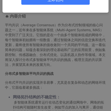
🔥
内容介绍
平均共识（Average Consensus）作为分布式控制领域的核心问
题之一，近年来在多智能体系统（Multi-Agent Systems, MAS）
中受到了广泛关注。它指的是在一个由多个智能体组成的网络中，
每个智能体初始拥有一组数值，通过智能体之间的信息交换和迭代
更新，最终使所有智能体的值收敛到一个共同的平均值。这一看似
简单的问题，却蕴含着深刻的理论基础和广泛的应用前景，例如集
群控制、传感器融合、分布式优化、以及机器人协作等领域。本文
将深入探讨分布式多智能体平均共识的挑战，梳理主流的共识算
法，并展望其未来的发展方向。
分布式多智能体平均共识的挑战
分布式平均共识的实现并非易事，尤其是在复杂和动态的网络环境
中，它面临着诸多挑战：
网络拓扑结构的不确定性：
多智能体系统通常运行在动态变化的通信网络中。网络的拓
扑结构可能随时发生改变，例如节点的加入与离开，通信链