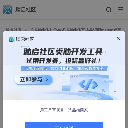
脑启社区
脑启社区
【多智能体】分布式多智能体平均共识附matlab代码
【多智能体】分布式多智能体平均共识附matlab代
码
Matlab_数学建模助手
1193人浏览 · 2025-02-26 23:57:01
✅作者简介：热爱科研的Matlab仿真开发者，擅长数据处
理、建模仿真、程序设计、完整代码获取、论文复现及科研
仿真。
用工具写项目，奖品抱回家
🍎 往期回顾关注个人主页：
Matlab科研工作室
🍊个人信条：格物致知,完整Matlab代码及仿真咨询内容私
信。
立即访问