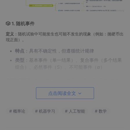
🎲 1. 随机事件
定义
：随机试验中可能发生也可能不发生的现象（例如：抛硬币出
现正面）。
特点
：具有不确定性，但遵循统计规律
类型
：基本事件（单一结果）、复合事件（多个结果
组合）、必然事件（S）、不可能事件（∅）
机器学习应用
：在机器学习中，我们经常需要处理大量随机事件，
如数据点是否被正确分类、特征是否对预测有贡献等。理解随机事
件是构建概率模型的基础，也是后续贝叶斯方法和统计学习的核
点击阅读全文
心。
示例
：在垃圾邮件分类中，"邮件包含’免费’一词"是一个随机事
# 概率论
# 机器学习
# 人工智能
# 数学
件，这类事件的组合可用于构建朴素贝叶斯分类器。
🌐 2. 样本空间