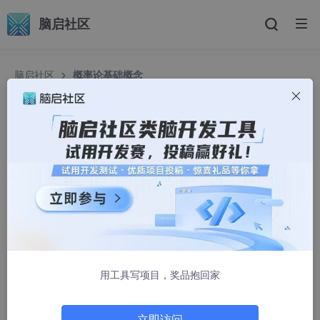
脑启社区
脑启社区
概率论基础概念
概率论基础概念
Shockang
1894人浏览 · 2025-03-03 22:43:32
前言
本文隶属于专栏《机器学习数学通关指南》，该专栏为笔者原创，
引用请注明来源，不足和错误之处请在评论区帮忙指出，谢谢！
用工具写项目，奖品抱回家
本专栏目录结构和参考文献请见
《机器学习数学通关指南》
立即访问