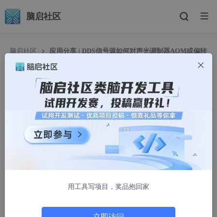
脑启社区
脑启社区
应用分享 | DDS信号源如何对声光调制器AOM或偏转
器AOD进行控制?
应用分享 | DDS信号源如何对声光调制器AOM或偏
转器AOD进行控制?
德思特
1279人浏览 · 2025-03-11 13:08:35
本文将介绍德思特Spectrum为量子研究开发的DDS（直接数字合
成）功能，并将其应用于声光调制器/偏转器（AOM/AOD）的控
制。
DDS功能能够直接生成多载波信号，每个载波都具有精确的频
率、幅度和相位，从而实现对激光束数量、位置和强度的精确控
用工具写项目，奖品抱回家
制。这种功能对于量子研究中的原子操控、量子计算等领域具有重
要意义。
立即访问