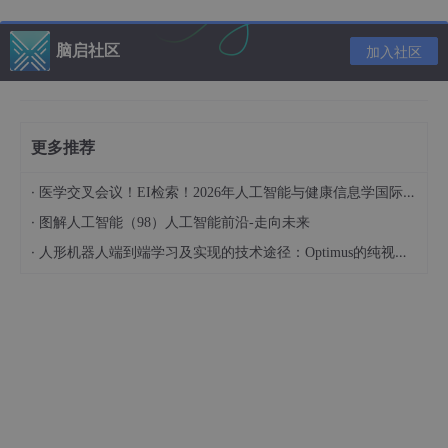
强度
脑启社区
加入社区
衍射效率由1级衍射光（𝐼1）与入射光量（𝐼0）的比率表征，并由
下式给出：𝐼1/𝐼0 = sin2 (𝜋 / 2 √𝑃/𝑃0)。其中𝑃是射频信号功率，𝑃
0是效率参数，取决于射频信号功率如何耦合到晶体和最终的光。
更多推荐
完全控制激光光束
·
医学交叉会议！EI检索！2026年人工智能与健康信息学国际学术会议（AIHI 2026）
以1阶衍射光束为例，射频信号可以控制激光束的角度（经过透镜
后对应于位置）以及光的频率和强度。这些特性使得对射频信号源
·
图解人工智能（98）人工智能前沿-走向未来
的控制成为控制激光的重要组成部分。
这正是德思特Spectrum的
·
人形机器人端到端学习及实现的技术途径：Optimus的纯视觉BEV+Transformer方案、RT-2模型跨模态迁移能力测试（上）
AWG（如M4i.66xx-x8系列）发挥作用的地方。特别是与新的DD
S选件结合使用时，这些设备是产生所需射频信号以控制AOM/AO
D的理想工具。
AOD的光学设置
在图1中，我们展示了使用德思特Spectrum AWG控制声光调制器
(AOD) 的一个可能设置
。AWG输出的射频信号（约100MHz）首
先通过Mini Circuits的5W放大器 (ZHL-5W-1)，然后进入射频耦合