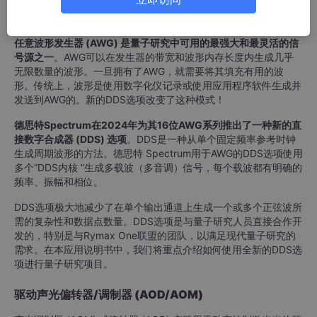
引言
任意波形发生器 (AWG) 是量子研究中可用的最强大和最灵活的信
号源之一
。AWG可以在发生器的带宽和波形内存长度内生成几乎
无限数量的波形。一旦拥有了AWG，就需要将其填充有用的波
形。传统上，波形是使用数字化仪记录或使用应用程序软件生成并
发送到AWG的。新的DDS选项改变了这种模式！
德思特Spectrum在2024年为其16位AWG系列推出了一种新的直
接数字合成器 (DDS) 选项
。DDS是一种从单个固定频率参考时钟
生成周期波形的方法。德思特 Spectrum用于AWG的DDS选项使用
多个“DDS内核 ”生成多载波（多音调）信号，每个载波都有明确的
频率、振幅和相位。
DDS选项极大地减少了在单个输出通道上生成一个或多个正弦波所
需的复杂性和数据点数量。DDS选项是与量子研究人员直接合作开
发的，特别是与Rymax One联盟的团队，以满足现代量子研究的
需求。在本应用说明书中，我们将重点介绍如何使用全新的DDS选
项进行量子研究项目。
驱动声光偏转器/调制器 (AOD/AOM)