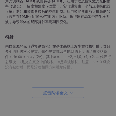
声光调制器 (AOM) 或偏转器 (AOD) 广泛用于动态控制激光光的频
率（波长）、幅度和角度（位置）。它们通常由一个与压电换能器
（执行器）和吸收器接触的晶体组成。压电换能器由放大射频信号
（通常在10MHz到1GHz范围内）驱动。执行器在晶体中产生压力
波，导致晶体的局部折射率周期性变化。
衍射
来自光源的光（通常是激光）在晶体晶格上发生布拉格衍射，导致
多个衍射级次和光束。每个光束都以角度𝜃𝐵衍射，满足布拉格条
件：sin 𝜃𝐵 = 𝑚 𝜆 / (2Λ)。其中𝑚 =. . . , −2, −1,0, +1, +2, … 代表衍
射级次，𝜆是光在真空中的波长，Λ是声波波长。注意，𝑚 = 0 级次
没有被衍射，而是沿着相同方向继续传播。
频率
由于晶体中的声波从驱动器传播到吸收器，从波中衍射的光会经历
点击阅读全文
多普勒频移（或者说吸收了一个或多个声子），其最终频率 (𝑓𝑚)
由下式给出：𝑓𝑚 = 𝑓0 + 𝑚𝐹, 其中𝑓0是入射光的频率（通常为几百T
Hz），𝐹是声波频率，对应于耦合射频信号的频率。