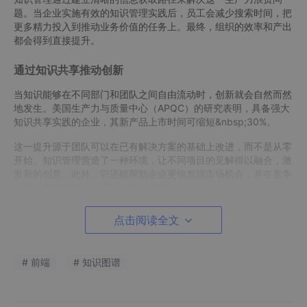
题。当企业实施有效的知识管理实践后，员工会减少搜索时间，把
更多精力投入到推动业务价值的任务上。最终，组织的效率和产出
都会得到直接提升。
通过知识共享推动创新
当知识能够在不同部门和团队之间自由流动时，创新就会自然而然
地发生。美国生产力与质量中心（APQC）的研究表明，具备强大
知识共享实践的企业，其新产品上市时间可缩短&nbsp;30%。
这一提升源于团队可以在已有解决方案的基础上改进，而不是从零
开始。知识管理营造了一种环境，让不同项目的见解得以融合，激
发新的创意。此外，它还能帮助企业更快发现市场机会，并在竞争
对手之前将其转化为可行的解决方案。
降低成本
点击阅读全文
德勤（Deloitte）&nbsp;的研究表明，
财富 500 强企业每年因知
识差距和信息流失导致的损失约为 315 亿美元。
这些损失主要源
# 前端
# 知识图谱
于重复错误、重复工作以及因寻找已有解决方案而浪费的时间。
知识管理通过确保信息在需要时易于获取，直接解决了这些问题。