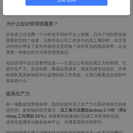
这种实践使组织能够在现有知识的基础上不断发展，而不是每次都
从零开始，员工也可以利用这些知识库和经验来高效解决问题。
为什么知识管理很重要？
你有多少次花费一个小时在不同的平台上搜索，只为了找到那份你
需要的文档？或者，当那些在公司工作多年的员工离职时，你才意
识到他们带走了多年积累的宝贵经验？这些常见的情况表明，企业
需要一种更好的方式来管理其知识。
知识管理不仅仅是整理信息——它是让公司知识真正为你所用。它
提升生产力，促进创新，降低运营成本，保留关键专业知识，并帮
助团队更高效地应对日益增长的工作负担。让我们看看这在实际中
意味着什么：
提高生产力
有一项数据清楚地表明，组织在提升员工生产力方面还有很大的改
进空间。麦肯锡的研究显示，
员工每天花费近&nbsp;2 小时（即&
nbsp;工作周的 20%）
来搜索和收集他们完成工作所需的信息。
这些信息通常分散在各种平台、沟通渠道和文档库中。
知识管理通过建立清晰的信息获取路径来解决这一生产力浪费问