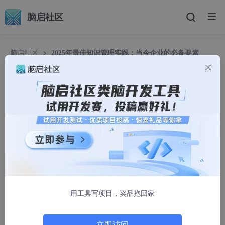
脑启社区
脑启社区
2025年最佳知识管理实践：当今企业的必备要素
2025年最佳知识管理实践：当今企业的必备要素
Baklib梅梅
1479人浏览 · 2025-03-17 12:14:52
知识管理是指对知识及其相关所有流程（包括知识的相关性、可访
问性、存储和共享）进行战略性利用的方法。
它旨在充分发挥企业已有的知识价值，并创建一个系统，使每个人
的专业知识和经验都能为整个组织所用。
用工具写项目，奖品抱回家
如果实施得当，知识管理可以将分散的信息转化为宝贵的业务资
产，推动创新，防止知识流失，并帮助团队即使在紧迫的期限下也
能做出更明智的决策。
立即访问