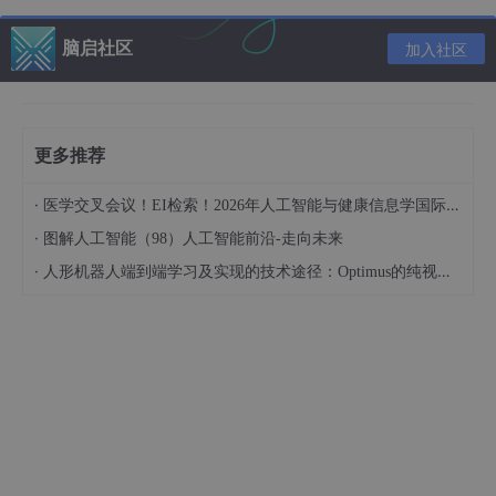
当企业能够有效保存和共享知识时，就能避免昂贵的返工成本，使
团队在成熟的解决方案基础上改进，而不是从零开始。
脑启社区
加入社区
保留组织知识
Panopto《职场知识与生产力报告》&nbsp;指出，
42% 的组织知
识是员工个人独有的。
这带来了巨大的风险——当员工离职时，他
更多推荐
们的专业知识也随之流失。
知识管理能够帮助企业在知识“流失”之前加以捕获。通过记录流
·
医学交叉会议！EI检索！2026年人工智能与健康信息学国际学术会议（AIHI 2026）
程、决策和最佳实践，企业不仅能保持业务的连续性，还能为新员
·
工和现有员工提供更优质的培训资源。
图解人工智能（98）人工智能前沿-走向未来
·
人形机器人端到端学习及实现的技术途径：Optimus的纯视觉BEV+Transformer方案、RT-2模型跨模态迁移能力测试（上）
适应远程办公的兴起
远程办公的增长进一步凸显了有效知识管理系统的重要性。
全球职
场分析（Global Workplace Analytics）&nbsp;的研究显示，2
005 年至 2017 年间，远程办公增长了 159%，而&nbsp;COVID-
19 大流行后又增长了 44%。
这一转变使知识管理比以往任何时候都更加关键。当团队分布在不
同地点和时区时，他们需要随时随地可靠地访问公司知识。有效的
知识管理能够弥合这些物理上的隔阂，确保远程员工享有与办公室