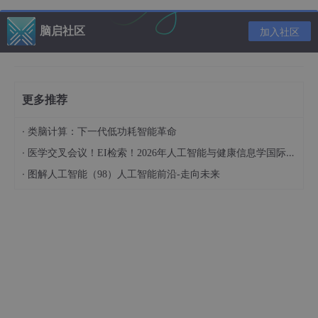
然能认出这是猫，即使它的姿势、颜色与之前不同。这种从具体到
抽象的学习能力，正是深度学习的核心——让机器像孩子一样，从
脑启社区
数据中“学会”规律，而不仅仅是死记硬背。
加入社区
一、深度学习是什么？
更多推荐
1. 定义：机器的“大脑”
·
类脑计算：下一代低功耗智能革命
深度学习是机器学习的一个分支，它通过模拟人脑的神经网络结
·
医学交叉会议！EI检索！2026年人工智能与健康信息学国际学术会议（AIHI 2026）
构，让机器能够从大量数据中自动提取特征，并做出预测或决策。
简单来说，它是一种让机器“学会学习”的技术。
·
图解人工智能（98）人工智能前沿-走向未来
2. 核心思想：从数据中“悟”出规律
传统编程
：人类告诉机器每一步该做什么（如“如果温
度>30℃，则打开空调”）。
深度学习
：机器从数据中自己总结规律（如“看到100
0张猫的照片后，学会识别猫”）。