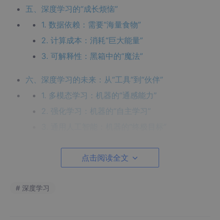
五、深度学习的“成长烦恼”
1. 数据依赖：需要“海量食物”
2. 计算成本：消耗“巨大能量”
3. 可解释性：黑箱中的“魔法”
六、深度学习的未来：从“工具”到“伙伴”
1. 多模态学习：机器的“通感能力”
2. 强化学习：机器的“自主学习”
3. 通用人工智能：机器的“终极目标”
结语：深度学习的“魔法”与“责任”
点击阅读全文
引言：从“鹦鹉学舌”到“举一反三”
# 深度学习
想象一下，你正在教一个孩子认识动物。最初，你指着图片说：
“这是猫。”孩子重复：“猫。”接着你展示另一张猫的照片，孩子依