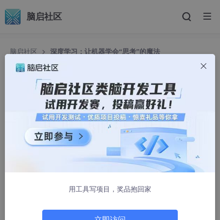
脑启社区
脑启社区
深度学习：让机器学会“思考”的魔法
深度学习：让机器学会“思考”的魔法
程序员Jayden
1460人浏览 · 2025-03-22 15:04:51
文章目录
引言：从“鹦鹉学舌”到“举一反三”
一、深度学习是什么？
用工具写项目，奖品抱回家
1. 定义：机器的“大脑”
2. 核心思想：从数据中“悟”出规律
立即访问