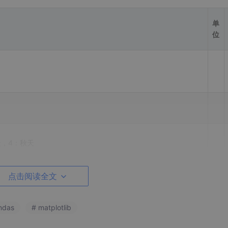
单
位
天，4：秋天
点击阅读全文
2）
ndas
# matplotlib