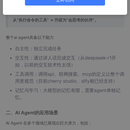
行动的智能系统。它的核心进化逻辑可以用一句话概括：
从“执行命令的工具” → 升级为“会思考的伙伴”。
整个ai agent具备以下能力
自主性：独立完成任务
交互性：通过讲人话完成交互（从deepseek-r1开
始，以前的交互技术性太强）
工具调用：调用api、联网搜索。mcp的定义让整个调
用更规范（目前cherry studio、dify都已经支持）
记忆与学习：大模型的记忆有限，需要agent单独记
忆。
二、AI Agent的应用场景
AI Agent 在多个领域已展现出巨大潜力，包括：