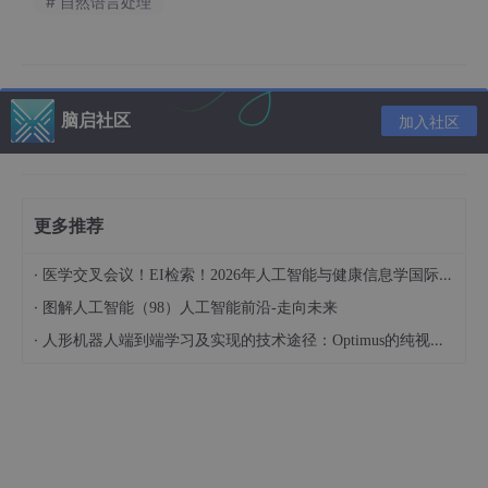
# 自然语言处理
AI Agent 通过摄像头和传感器感知环境，实时调整驾
驶策略。
教育与内容创作
脑启社区
加入社区
AI 生成个性化学习内容。
自动化写作助手，优化文案创作。
更多推荐
三、AI Agent的未来趋势
领域知识深度集成
·
医学交叉会议！EI检索！2026年人工智能与健康信息学国际学术会议（AIHI 2026）
·
图解人工智能（98）人工智能前沿-走向未来
agent想要在领域深耕，一个是知识库，一个是通过mcp获取（知
识库也可以通过mcp包装）
·
人形机器人端到端学习及实现的技术途径：Optimus的纯视觉BEV+Transformer方案、RT-2模型跨模态迁移能力测试（上）
垂直领域模型架构
更适合企业决策的模型（微调或专有模型）
不追求大参数，只追求场景的推理速度