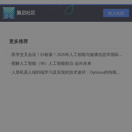
的时代。其中，Verilog HDL是由Gateway Design Automation公
司开发的，后来被Cadence公司收购。VHDL是上世界80年代美国
脑启社区
加入社区
国防部资助开发的，作为ADA语言的一部分，用于规范文档和设
计。VHDL和Verilog HDL分别在1985年和1997年成为IEEE标准。
2000年以后，衍生了更加高级的HDL，支持系统级验证和混合信
号建立。
更多推荐
1.3 两种硬件描述的比较
·
医学交叉会议！EI检索！2026年人工智能与健康信息学国际学术会议（AIHI 2026）
Verilog HDL和VHDL之间都有相同点：
·
图解人工智能（98）人工智能前沿-走向未来
两种语言都支持层次化设计。
·
人形机器人端到端学习及实现的技术途径：Optimus的纯视觉BEV+Transformer方案、RT-2模型跨模态迁移能力测试（上）
都支持并发执行，都是基于硬件的特点。
都支持行为级描述和结构级描述。
都支持相同的数据类型，并且都支持组合逻辑和时序
逻辑。
除了相同点之外，Veriilog HDL和VHDL之间也存在不同点，对于V
erilog HDL语言来说，相对于VHDL，优点为：