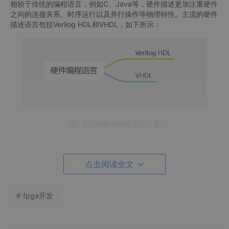
相较于传统的编程语言，例如C、Java等，硬件描述更加注重硬件
之间的连接关系、时序运行以及并行操作等物理特性。主流的硬件
描述语言包括Verilog HDL和VHDL，如下所示：
图1 主流的硬件描述语言分类
1.2 硬件编程语言的发展历史
点击阅读全文
上世纪1970s开始，随着电路的复杂度的提升，传统的手工绘图的
方式开始变得低效，学术界开始研究文本硬件描述方法。1972
年，美国南加州大学 D. D. Gajski开始研究AHDL（A Hardware Pr
# fpga开发
ograming Lauguage），这是早期的数字电路描述语言。
目前主流的两种硬件描述语言均诞生在20世纪80年代，在上世纪8
0年代时，已经有上百种硬件描述语言，是硬件描述语言快速发展