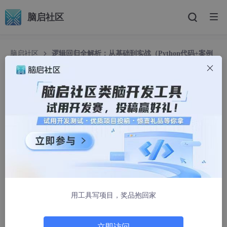
脑启社区
脑启社区
逻辑回归全解析：从基础到实战（Python代码+案例
演示）
逻辑回归全解析：从基础到实战（Python代码+案
例演示）
老唐777
1293人浏览 · 2025-04-18 11:16:32
一、核心原理与模型结构
从线性回归到概率映射
用工具写项目，奖品抱回家
逻辑回归通过 ‌
Sigmoid函数
‌ 将线性预测值映射到 (0,1) 区
间，输出概率值：
σ(z)=11+e−z其中 z=wTx+bσ(z)=1+e−z1​其中 z=wTx+b
立即访问
输出 p(y=1∣x)=σ(z)p(y=1∣x)=σ(z) 表示样本属于正类的概