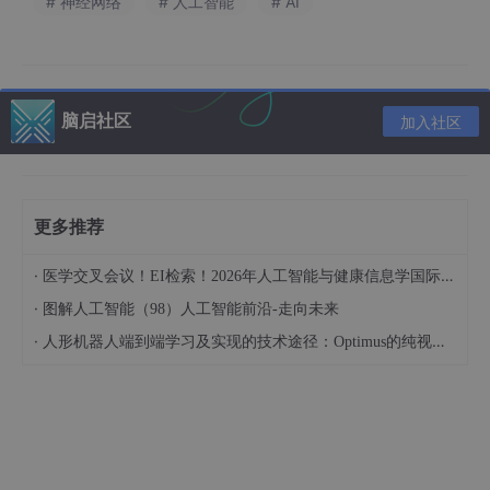
# 神经网络
# 人工智能
# AI
四、实战案例：鸢尾花分类（Python代码）
1. 数据准备与模型训练
脑启社区
加入社区
from
from
更多推荐
from
from
 sklearn.metrics import accuracy_score

·
医学交叉会议！EI检索！2026年人工智能与健康信息学国际学术会议（AIHI 2026）
# 加载数据集
·
图解人工智能（98）人工智能前沿-走向未来
iris = load_iris()

·
人形机器人端到端学习及实现的技术途径：Optimus的纯视觉BEV+Transformer方案、RT-2模型跨模态迁移能力测试（上）
X, y = iris.data, iris.target

# 划分训练集与测试集
X_train, X_test, y_train, y_test = train_test_split
# 训练多分类逻辑回归模型