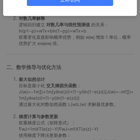
率‌。
对数几率解释
逻辑回归建立 ‌
对数几率与线性预测值
‌ 的关系：
ln⁡(p1−p)=wTx+bln(1−pp​)=wTx+b
权重变化直接影响概率优势，例如 wjwj​ 增加 1 单位，概率
优势扩大 ewjewj​ 倍‌。
二、数学推导与优化方法
极大似然估计
目标是最小化 ‌
交叉熵损失函数
‌：
J(w)=−1m∑i=1m[yiln⁡σ(zi)+(1−yi)ln⁡(1−σ(zi))]J(w)=−m1​∑i=
1m​[yi​lnσ(zi​)+(1−yi​)ln(1−σ(zi​))]
通过最大化对数似然函数 L(w)L(w) 求解最优参数‌。
梯度计算与参数更新
权重梯度公式（矩阵形式）：
∇wJ=1mXT(σ(z)−Y)∇w​J=m1​XT(σ(z)−Y)
使用梯度下降法更新参数：