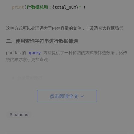
print
(
f"数据总和：
{total_sum}
"
这种方式可以处理远大于内存容量的文件，非常适合大数据场景
二、使用查询字符串进行数据筛选
pandas 的
query
方法提供了一种简洁的方式来筛选数据，比传
统的布尔索引更加直观：
# 创建示例数据
df = pd.DataFrame({

"A"
: np.random.rand(10000),

点击阅读全文
"B"
: np.random.rand(10000),

"C"
: np.random.choice([
"X"
, 
"Y"
, 
"Z"
], 10000)

})

# pandas
# 传统方式
filtered_df1 = df[(df[
"A"
] > 0.5) & (df[
"B"
] < 0.5)