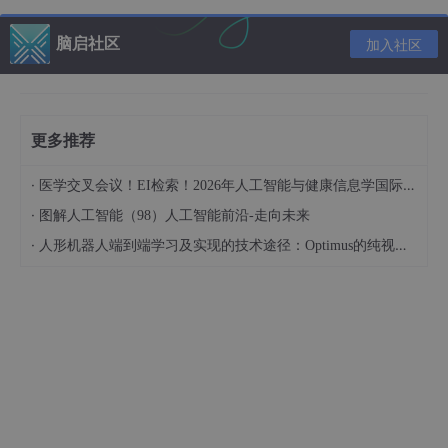
# 使用 query （通常更快且更可读）
filtered_df2 = df.query('A > 0.5 and B < 0.5 and C 
脑启社区
加入社区
# 使用变量
threshold_a = 0.5

threshold_b = 0.5

更多推荐
filtered_df3 = df.query('A > @threshold_a and B < @
·
医学交叉会议！EI检索！2026年人工智能与健康信息学国际学术会议（AIHI 2026）
·
query
方法不仅使代码更加简洁，在处理大型数据集时通常也会
图解人工智能（98）人工智能前沿-走向未来
有更好的性能。
·
人形机器人端到端学习及实现的技术途径：Optimus的纯视觉BEV+Transformer方案、RT-2模型跨模态迁移能力测试（上）
三、多级索引高效操作
在处理复杂数据时，多级索引（MultiIndex）是一个强大的功能
# 创建多级索引的 
DataFrame
arrays = [

    [
"北京"
, 
"上海"
, 
"广州"
, 
"北京"
, 
"上海"
, 
"广州"
],

    [
"2021"
, 
"2021"
, 
"2021"
, 
"2022"
, 
"2022"
, 
"2022"