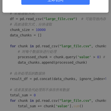
import
 pandas 
as
import
 numpy 
as
# 常规读取方式
df = pd.read_csv(
"large_file.csv"
)  
# 可能导致内存溢
# 高效读取方式，分块读取
chunk_size = 
10000
data_chunks = []

for
 chunk 
in
 pd.read_csv(
"large_file.csv"
, chunksiz
# 对每个数据块进行处理
    processed_chunk = chunk.query(
'value'
 > 
0
) 
# 
    data_chunks.append(processed_chunk)

# 合并处理后的数据块
result_df = pd.concat(data_chunks, ignore_index=
Tru
# 或者直接迭代处理而不保存所有数据
total_sum = 
0
for
 chunk 
in
 pd.read.csv(
"large_file.csv"
, chunksiz
    total_sum += chunk[
'value'
].
sum
()
