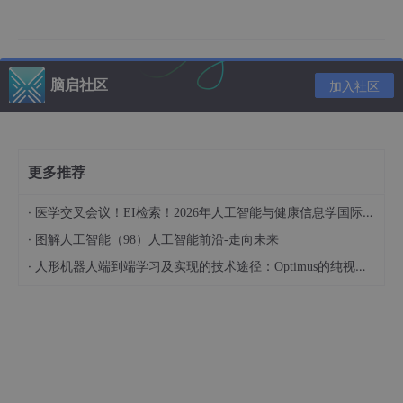
过明确定义的编程接口与外部工具、功能或服务进行交互。这种方
法允许代理以自动化和高效的方式编排微服务、查询搜索引擎，甚
至通过已记录的 API 控制第三方应用程序。微软的 Copilot 等产品
体现了基于 API 的 LLM 代理如何成为主流。并迅速从研究原型转
脑启社区
变为广泛采用的工业解决方案。这些代理在学术界和工业界的吸引
加入社区
力，凸显了它们通过自动化简化任务的能力，同时保持了
强大的可
扩展性和互操作性
。
与此同时，随着多模态能力在法学硕士 (LLM) 研究中日益受到重
视，一类新的代理应运而生：基于图形用户界面 (GUI) 的 LLM 代
更多推荐
理 。这些代理不仅通过 API 进行交互，还通过“观察”和操作软件的
图形用户界面进行交互，无论是桌面、移动还是 Web 应用程序。
·
医学交叉会议！EI检索！2026年人工智能与健康信息学国际学术会议（AIHI 2026）
诸如
UFO 、CogAgent和 OpenAI Operator
等项目展示了基于 G
·
图解人工智能（98）人工智能前沿-走向未来
UI 的代理如何带来更丰富的用户体验、更卓越的可访问性，并提
供更通用的软件自动化控制。通过将视觉或基于屏幕的理解与基于
·
人形机器人端到端学习及实现的技术途径：Optimus的纯视觉BEV+Transformer方案、RT-2模型跨模态迁移能力测试（上）
文本的推理相结合，这些代理突破了人机交互的界限，展示了人工
智能如何与直观、可视化的工作流程无缝融合。