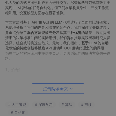
似人类的方式与图形用户界面进行交互。尽管这两种范式都致力于
实现 LLM 驱动的任务自动化，但它们在架构复杂性、开发工作流
程和用户交互模型方面存在显著差异。
本文首次对基于 API 和 GUI 的 LLM 代理进行了全面的比较研究，
系统地分析了它们的差异和潜在的融合点。我们探讨了关键维度，
并重点介绍了
混合方法
能够充分发挥其
互补优势
的场景。通过提出
清晰的决策标准并阐述实际用例，我们旨在指导实践者和研究人员
选择、组合或转换这些范式。最终，我们指出，
基于 LLM 的自动
化领域的持续创新将模糊 API 驱动和 GUI 驱动代理之间的界限
，
为在广泛的实际应用中提供更灵活、更具适应性的解决方案铺平道
路。
1、介绍
大型语言模型（LLM）的出现开启了人工智能的新纪元，在广泛领
域实现了高级自然语言理解和生成。尽管 LLM 长期以来因其生成
点击阅读全文
连贯文本的能力而受到认可，但最近的发展已催生出基于 LLM 的
智能体，能够将语言输入映射到数字环境中的实际操作，这些代理
可以与各种软件系统交互、执行命令并对其所在的软件生态系统产
# 人工智能
# 深度学习
# 算法
# 剪枝
生实际影响。
# 自动化
最初，软件 LLM 代理主要以应用程序编程接口 (API) 为中心，通