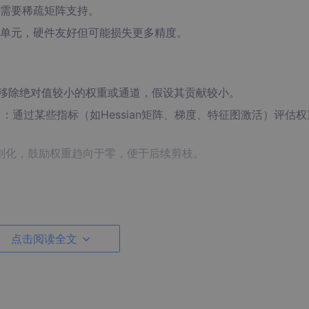
需要稀疏矩阵支持。
单元，硬件友好但可能损失更多精度。
移除绝对值较小的权重或通道，假设其贡献较小。
）
：通过某些指标（如Hessian矩阵、梯度、特征图激活）评估
2正则化，鼓励权重趋向于零，便于后续剪枝。
：在训练后直接剪枝，然后微调。
分多次逐步剪枝，每轮剪枝后微调，精度损失较小。
点击阅读全文
ning）
：在训练过程中动态剪枝（如通过掩码或正则化）。