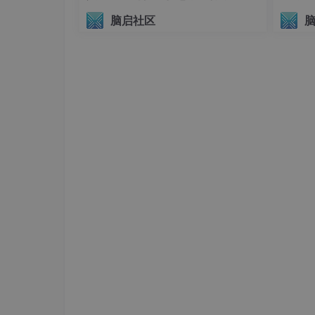
议（AIHI 2026）
模型压缩
：显著减少参数量（如50%-90
脑启社区
推理加速
：减少计算量（FLOPs），提高
能耗优化
：降低功耗，适合边缘设备。
灵活性
：可与量化、知识蒸馏等技术结合，
缺点
精度损失
：剪枝可能导致性能下降，尤其在
硬件依赖
：权重剪枝需要稀疏计算支持，部
实现复杂性
：需要设计剪枝策略、调整超参
超参数敏感
：剪枝比例、重要性评估标准等
应用场景
移动设备
：如手机上的图像分类、目标检测