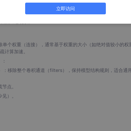
立即访问
小的部分，同时通过微调（fine-tuning）恢复精度。剪枝
或低延迟场景。
除单个权重（连接），通常基于权重的大小（如绝对值较小的权
疏计算加速。
）
：
）
：移除整个卷积通道（filters），保持模型结构规则，适合通
或节点。
少见）。