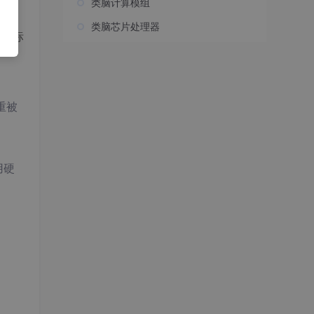
类脑计算模组
类脑芯片处理器
的目标
重被
用硬