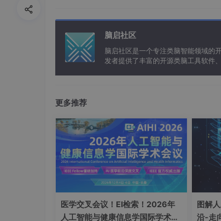
剪枝后，模型精度通常会下降，因此
微调可以针对剪枝后的模型进行，也
脑启社区
脑启社区是一个专注类脑智能领域的
剪枝流程
发者提供了丰富的开源类脑工具软件
以及类脑应用案例等资源。
一个典型的模型剪枝流程包括以下步骤：
训练完整模型
：训练一个性能良好的原始
更多推荐
评估重要性
：根据剪枝依据（如权重幅度
执行剪枝
：移除低重要性的权重、通道或
微调模型
：对剪枝后的模型进行微调，恢
迭代（可选）
：重复2-4步，直到达到目
部署
：将剪枝后的模型转换为适合目标硬件的
医学交叉会议！EI检索！2026年
图解人
优点
人工智能与健康信息学国际学术会
沿-走