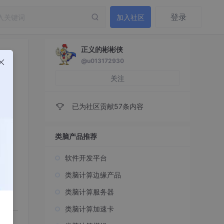
登录
加入社区
正义的彬彬侠
@u013172930
关注
已为社区贡献57条内容
类脑产品推荐
权重、
软件开发平台
能。
类脑计算边缘产品
类脑计算服务器
类脑计算加速卡