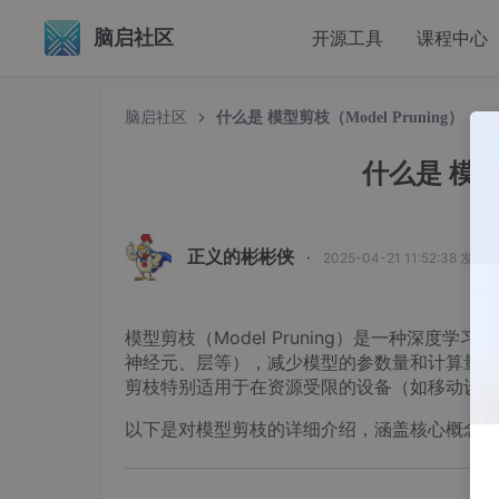
脑启社区
开源工具
课程中心
脑启社区
什么是 模型剪枝（Model Pruning）
什么是 模型剪
正义的彬彬侠
·
2025-04-21 11:52:38 发布
模型剪枝（Model Pruning）是一种深
神经元、层等），减少模型的参数量和计算量，
剪枝特别适用于在资源受限的设备（如移动设备
以下是对模型剪枝的详细介绍，涵盖核心概念、