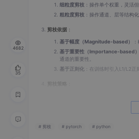
细粒度剪枝
：操作单个权重，灵活但
粗粒度剪枝
：操作通道、层等结构化
剪枝依据
：
基于幅度（Magnitude-based）
：
4682
基于重要性（Importance-based
通道的重要性。
基于正则化
：在训练时引入L1/L
35
剪枝策略
：
一次性剪枝（One-shot Pruning）
迭代剪枝（Iterative Pruning）
：
训练时剪枝（Pruning during Trai
# 剪枝
# pytorch
# python
微调（Fine-tuning）
：