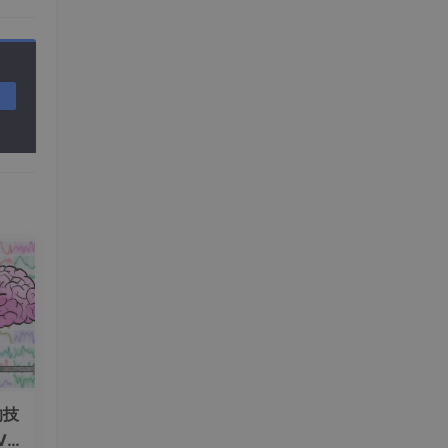
的技
V+