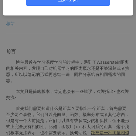
马氏距离
KL距离和Wasserstein距离
总结
前言
博主最近在学习深度学习的过程中，遇到了Wasserstein距离
的相关内容，发现自己对机器学习的距离概念还是不够深刻或者熟
悉，所以以笔记的形式再总结一遍，同样分享给有相同需求的同
志。
本文只是简略版本，肯定也会有一些错误，欢迎指出~也欢迎
交流~
首先我们需要知道什么是距离？要指出一个距离，首先需要
至少两个事物，它们可以是向量、函数、概率分布或者其他东西，
但是有一个大前提是，它们可以具有或多或少的相似性，但不能形
式上完全没有相似性。比如，函数f（x）和太阳系的距离，这个我
们根本无法表示，也不需要表示。换句话说，
距离是一种衡量相似