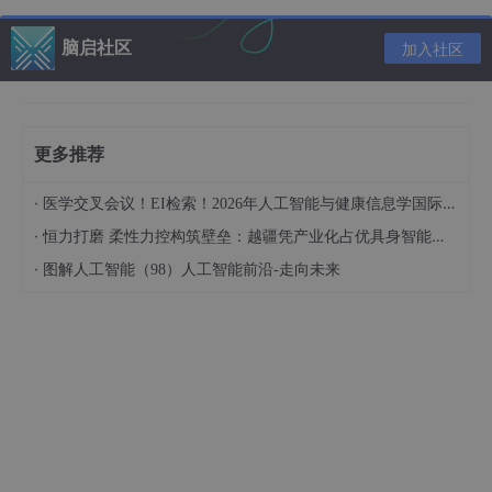
比如聚类任务中，迭代过程中，每个点选择最优簇中心的时候，使
用的就是欧氏距离。而且这里需要注意的是，
欧氏距离并没有排除
脑启社区
加入社区
量纲的影响
。
闵式距离
闵式距离也是一个应用非常广泛，也非常重要的距离，拓展
更多推荐
性也很强。同样的，闵式距离也是在向量空间中，衡量两个向量之
间的相似性。假设两点
,
·
医学交叉会议！EI检索！2026年人工智能与健康信息学国际学术会议（AIHI 2026）
,两者之间的闵式距离表示为：
·
恒力打磨 柔性力控构筑壁垒：越疆凭产业化占优具身智能领域
·
图解人工智能（98）人工智能前沿-走向未来
其中，p为参数，在正整数上取值。很显然，当p=2时，这个
距离就是前文介绍的欧氏距离。另外，p=1时，称为曼哈顿距离，
这个距离主要应用在城市网络中，对于规则的节点网格而言，两点
之间的距离就是其路径的长度，也即坐标差绝对值和；
时，称为切比雪夫距离，其实际上衡量的是两点之间
坐标差的绝对值的最大值。
很显然的是，
闵式距离也没有排除量纲的影
响。