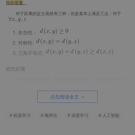
性的度量
。
对于距离的定义虽然有三种，但是基本上满足三点：对于
非负性：
对称性:
三角不等式:
欧氏距离
欧式距离是最常用，也是最直接的距离，它衡量的是两个向
量在向量空间中的相似性。直观上来说 ，就是这两点之间的直线
距离，假设两点
,
点击阅读全文
,两者之间的欧式距离表示为：
# 机器学习
# 概率论
# 深度学习
# 人工智能
很明显我们可以发现，欧氏距离只能用在欧几里得空间中，
即向量空间中。所以，欧氏距离基本上都用在对于向量的处理上，