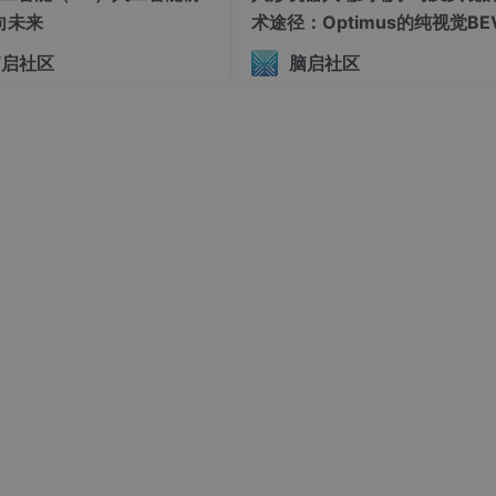
向未来
术途径：Optimus的纯视觉BE
Transformer方案、RT-2模
脑启社区
脑启社区
模态迁移能力测试（上）
on