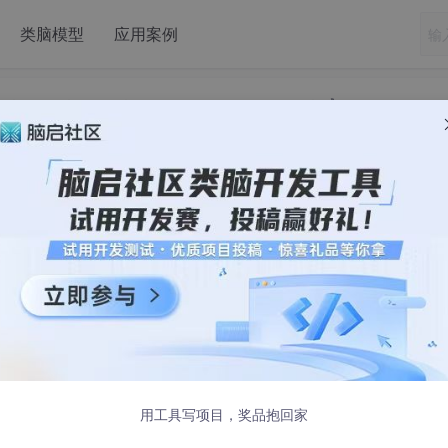
类脑模型
应用案例
ion tracking counting system based on deep learning》
ackage detection tracking counting 
ed on deep learning》
布
用工具写项目，奖品抱回家