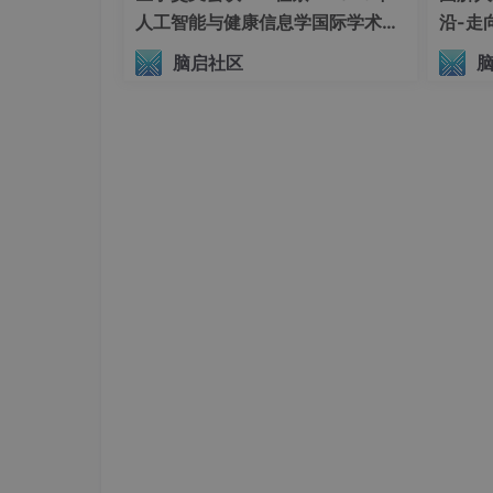
4.4、交互界面设计与系统测试
人工智能与健康信息学国际学术会
沿-走
议（AIHI 2026）
脑启社区
5、Conclusion（own） / Future work
1、Background and Motivati