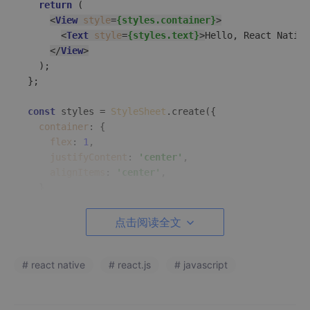
return
 (

<
View
style
=
{styles.container}
>
<
Text
style
=
{styles.text}
>
Hello, React Native
</
View
>
  );

};

const
 styles = 
StyleSheet
.
create
({

container
: {

flex
: 
1
,

justifyContent
: 
'center'
,

alignItems
: 
'center'
,

  },

text
: {

fontSize
: 
20
,

点击阅读全文
  },

});

# react native
# react.js
# javascript
export
default
App