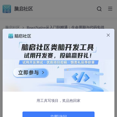
脑启社区
脑启社区
ReactNative从入门到精通：生命周期与代码实战
ReactNative从入门到精通：生命周期与代码实战
TTBC
1234人浏览 · 2025-05-21 08:45:00
React Native 入门到精通：生命周期与示例代码解析
React Native 简介
React Native 是 Facebook 推出的开源框架，用于使用 JavaScri
用工具写项目，奖品抱回家
pt 和 React 构建跨平台移动应用。它允许开发者使用相同的代码
库为 iOS 和 Android 平台开发应用，极大地提高了开发效率。
立即访问