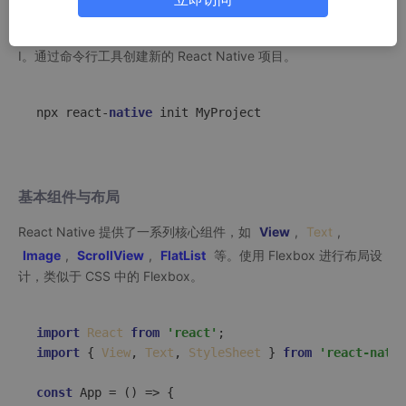
环境搭建
安装 Node.js 和 npm，使用 npm 或 yarn 安装 React Native CL
I。通过命令行工具创建新的 React Native 项目。
npx react-
native
基本组件与布局
React Native 提供了一系列核心组件，如
View
,
Text
,
Image
,
ScrollView
,
FlatList
等。使用 Flexbox 进行布局设
计，类似于 CSS 中的 Flexbox。
import
React
from
'react'
import
 { 
View
, 
Text
, 
StyleSheet
 } 
from
'react-nativ
const
App
 = (
) => {
