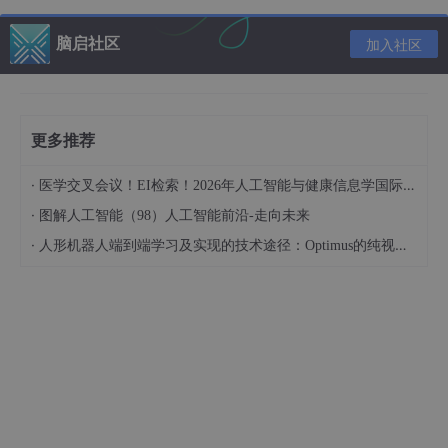
脑启社区
加入社区
状态管理与事件处理
使用
useState
钩子管理组件状态，处理用户交互事件如点击、
滑动等。
更多推荐
import
React
, { useState } 
from
'react'
·
医学交叉会议！EI检索！2026年人工智能与健康信息学国际学术会议（AIHI 2026）
import
 { 
Button
, 
Text
, 
View
 } 
from
'react-native'
;

·
图解人工智能（98）人工智能前沿-走向未来
const
Counter
 = (
) => {

·
人形机器人端到端学习及实现的技术途径：Optimus的纯视觉BEV+Transformer方案、RT-2模型跨模态迁移能力测试（上）
const
 [count, setCount] = 
useState
(
0
);

return
 (

<
View
>
<
Text
>
Count: {count}
</
Text
>
<
Button
title
=
"Increment"
onPress
=
{()
 =>
 setC
</
View
>
  );

};
