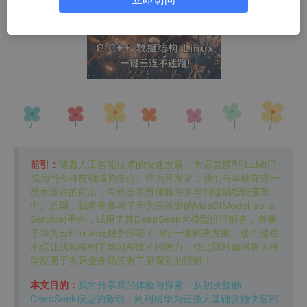
前引：
随着人工智能技术的快速发展，大语言模型(LLM)已
成为当今科技领域的焦点。作为开发者，我们有幸站在这一
技术革命的前沿，有机会亲身体验并参与到这场智能变革
中。近期，我有幸参与了华为云推出的MaaS(Model-as-a-
Service)平台，试用了其DeepSeek大模型推理服务，并基
于华为云Flexus云服务部署了Dify一键解决方案。这个过程
不仅让我领略到了前沿AI技术的魅力，也让我对如何将大模
型应用于实际业务场景有了更深刻的理解！
本文目的：
我将分享我的体验与探索：从初次接触
DeepSeek模型的激动，到利用华为云强大基础设施快速部