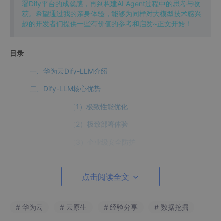
署Dify平台的成就感，再到构建AI Agent过程中的思考与收
获。希望通过我的亲身体验，能够为同样对大模型技术感兴
趣的开发者们提供一些有价值的参考和启发~正文开始！
目录
一、华为云Dify-LLM介绍
二、Dify-LLM核心优势
（1）极致性能优化
（2）极致部署体验
（3）企业级安全防护
（4）成本控制
点击阅读全文
（5）一键部署
三、准备工作
# 华为云
# 云原生
# 经验分享
# 数据挖掘
（1）启用DeepSeek-R1/V3商用版本