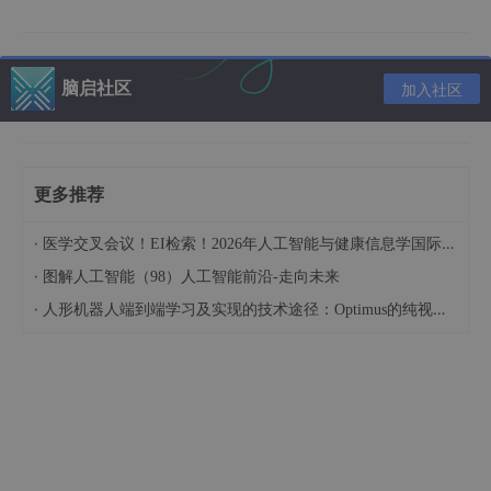
（2）打开计费预警提示
（3）权限许可
脑启社区
加入社区
四、云服务器单机部署架构描述
五、CCE容器高可用部署架构描述
六、Dify-LLM云服务单机部署
更多推荐
七、登录Dify平台
·
医学交叉会议！EI检索！2026年人工智能与健康信息学国际学术会议（AIHI 2026）
八、添加DeepSeek模型
·
图解人工智能（98）人工智能前沿-走向未来
（1）获取模型信息与API URL
·
人形机器人端到端学习及实现的技术途径：Optimus的纯视觉BEV+Transformer方案、RT-2模型跨模态迁移能力测试（上）
（2）创建一个API
九、添加完成
十、如何删除资源停止计费
十一、测评体验