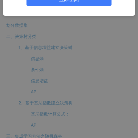
拉普拉斯平滑系数
API
划分数据集
二、决策树分类
1、基于信息增益建立决策树
信息熵
条件熵
信息增益
API
2、基于基尼指数建立决策树
基尼指数计算公式：
API
三、集成学习方法之随机森林