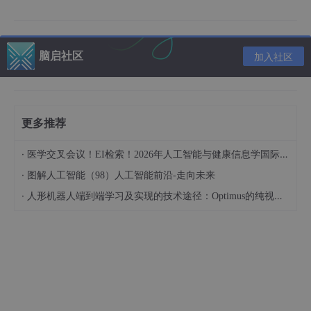
其中
P(A)称为"先验概率"（Prior probability）
，即在B事件发生
之前，我们对A事件概率的一个判断，A相当于类别
P(A|B)称为"后验概率"（Posterior probability）
，即在B事件发
脑启社区
加入社区
生之后，我们对A事件概率的重新评估，也就是我们最终要求的，
B相当于特征
那么基本思想就是给定一个包含各种特征的数据样本 B ，然后用
朴素贝叶斯计算它各个特征分别属于类别 A 的概率，并
选择概率
更多推荐
最大的类别作为预测结果。
至于“朴素”二字，则体现在所有特征条件独立，即
·
医学交叉会议！EI检索！2026年人工智能与健康信息学国际学术会议（AIHI 2026）
·
图解人工智能（98）人工智能前沿-走向未来
公式为：
·
人形机器人端到端学习及实现的技术途径：Optimus的纯视觉BEV+Transformer方案、RT-2模型跨模态迁移能力测试（上）
P(A|B) = P(B1|A)*P(B2|A)*P(B3|A)*,,,*P(Bn|A) * P(A) / P(B
1)*P(B2)*P(B3)*,,,*P(Bn)
举个实际例子：