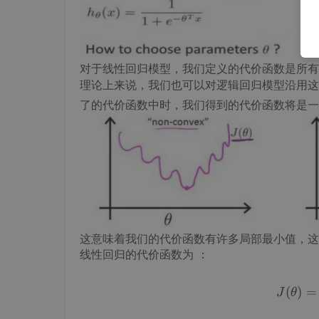
对于线性回归模型，我们定义的代价函数是所有
理论上来说，我们也可以对逻辑回归模型沿用这
了的代价函数中时，我们得到的代价函数将是一个非凸函
这意味着我们的代价函数有许多局部最小值，这
线性回归的代价函数为 ：
(
)
=
J
θ