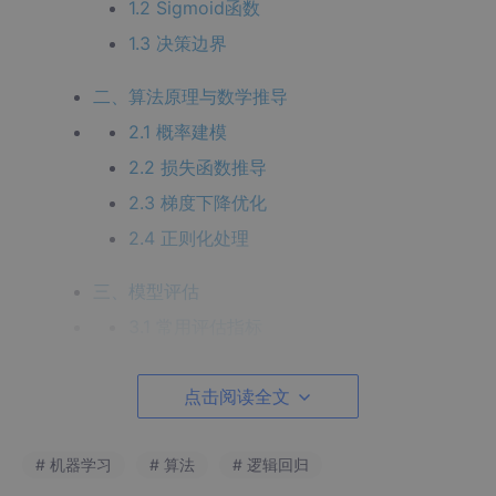
1.2 Sigmoid函数
1.3 决策边界
二、算法原理与数学推导
2.1 概率建模
2.2 损失函数推导
2.3 梯度下降优化
2.4 正则化处理
三、模型评估
3.1 常用评估指标
3.2 ROC曲线与AUC
点击阅读全文
四、应用案例
4.1 金融风控：贷款违约预测
# 机器学习
# 算法
# 逻辑回归
4.2 医疗诊断：乳腺癌检测