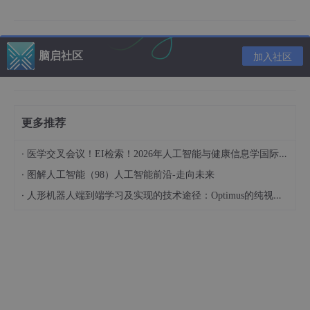
五、经典面试题解析
问题1：为什么逻辑回归用交叉熵损失而不用
脑启社区
加入社区
MSE？
问题2：逻辑回归如何处理多分类？
六、最佳实践
更多推荐
6.1 特征工程技巧
·
医学交叉会议！EI检索！2026年人工智能与健康信息学国际学术会议（AIHI 2026）
6.2 超参数调优
·
图解人工智能（98）人工智能前沿-走向未来
·
人形机器人端到端学习及实现的技术途径：Optimus的纯视觉BEV+Transformer方案、RT-2模型跨模态迁移能力测试（上）
七、总结与展望
一、算法逻辑
1.1 基本概念
逻辑回归（Logistic Regression）是一种
广义线性模型
，主要用于