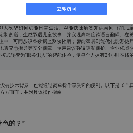
，个性化推荐，智能家居
立即访问
AI大模型如何赋能日常生活。AI能快速解答知识疑问（如儿
定制食谱，生成双语儿童故事，并实现高精度跨语言翻译。在
管理中，可同步设备数据监测慢性病；智能家居则能优化能源使
供地震应急指导等安全保障。使用建议强调隐私保护、专业领域
”模式转变为“服务识人”的智能体验，使每个人拥有24小时在线
你没有技术背景，也能通过简单操作享受它的便利。以下是10个
方方面面，并附具体操作指南：
蓝色的？”