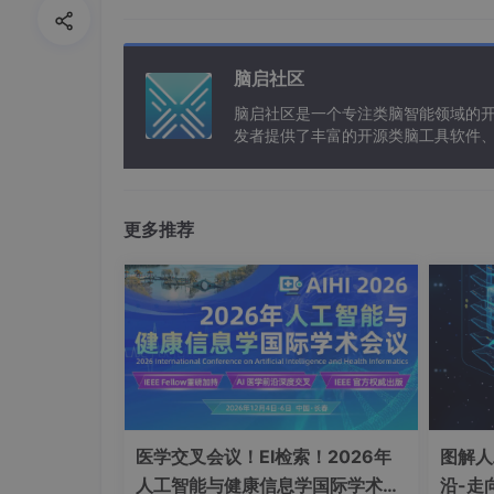
“请帮我规划一个上海出发的2天1夜亲子游，
必备物品清单。”
脑启社区
2. 根据回复细化需求：“第三天上午增加一个
脑启社区是一个专注类脑智能领域的
发者提供了丰富的开源类脑工具软件
3. 最后生成可直接打印的PDF攻略。
以及类脑应用案例等资源。
【注】以上操作，直接在DeepSeek、腾讯元
就都能高效完成。
更多推荐
效果
：1小时工作量压缩至10分钟，且规避攻
场景3：个性化推荐系统
案例：为挑食的老人定制健康食谱
操作指南
： 拍摄冰箱食材照片上传至“豆果美
输入限制条件：“低盐、适合高血压、
医学交叉会议！EI检索！2026年
图解人
人工智能与健康信息学国际学术会
沿-走
获取包含“南瓜小米粥+清蒸鳕鱼+西