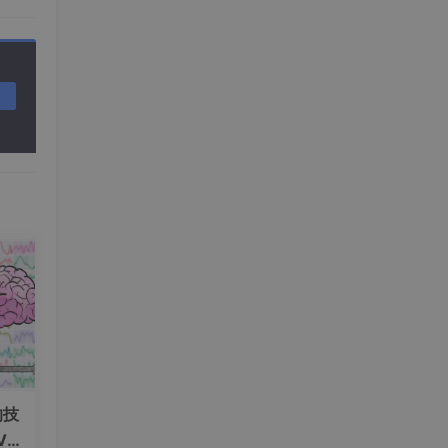
方式和
网页版
的技
V+