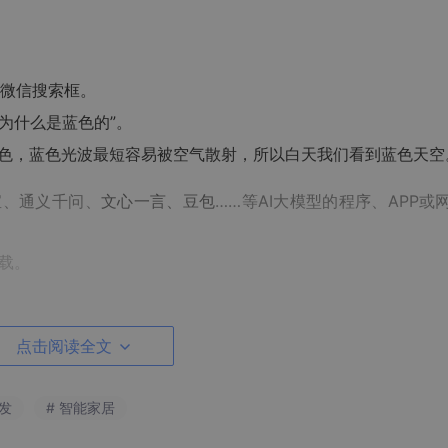
或微信搜索框。
为什么是蓝色的”。
颜色，蓝色光波最短容易被空气散射，所以白天我们看到蓝色天空
宝、通义千问、
文心一言、豆包
……等AI大模型的程序、APP或
载。
点击阅读全文
开发
# 智能家居