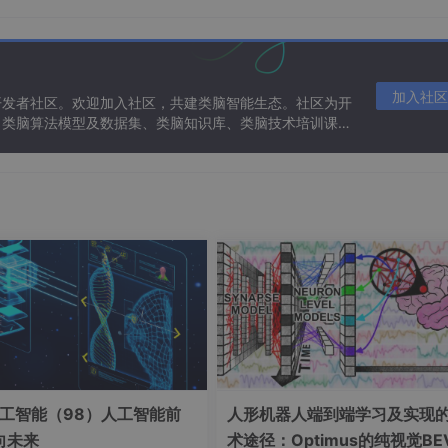
预算人均500元，包含自然景观和儿童乐园，列出行程表、交通
博物馆参观，删除收费过高的项目。
加入社区
开发者社区。欢迎加入社区，共建类脑智能生态。社区为开
、类脑算法模型及数据集、类脑知识库、类脑技术培训课程
宝、通义千问、
文心一言、豆包
……等AI大模型的程序、APP或
略网站的广告干扰。
食”APP的AI识别功能。
软烂易嚼”。
工智能（98）人工智能前
人形机器人端到端学习及实现
向未来
术途径：Optimus的纯视觉BE
兰花豆腐”的定制菜谱，附带图文烹饪教程。