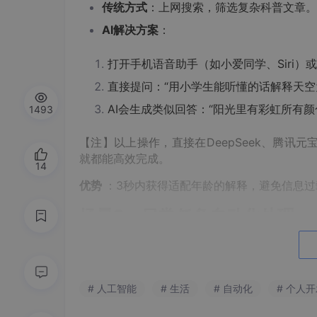
传统方式
：上网搜索，筛选复杂科普文章。
AI解决方案
：
打开手机语音助手（如小爱同学、Siri）
直接提问：“用小学生能听懂的话解释天空
AI会生成类似回答：“阳光里有彩虹所有
1493
【注】以上操作，直接在DeepSeek、腾讯元
就都能高效完成。
14
优势
：3秒内获得适配年龄的解释，避免信息过
场景2：日常任务自动化处理
案例 ：规划家庭周末短途旅行
操作步骤
：
# 人工智能
# 生活
# 自动化
# 个人
1. 在DeepSeek对话框中输入：