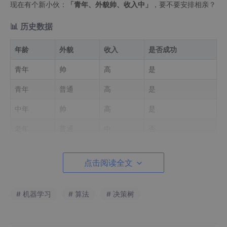
现在有个新小伙：
「青年、外貌帅、收入中」
，要不要安排相亲？
📊
历史数据
年龄
外貌
收入
是否成功
青年
帅
高
是
青年
普通
高
是
中年
帅
高
是
老年
普通
中
否
...
...
...
...
点击阅读全文
🌟
决策树原理
# 机器学习
# 算法
# 决策树
1.
关键问题：如何选择「最佳问题」？