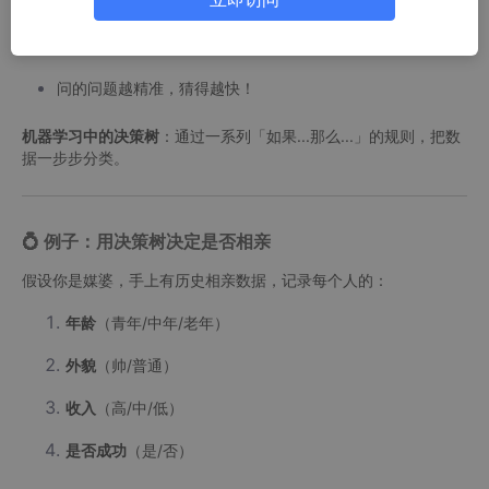
朋友通过一系列问题猜（「是水果吗？」→「是红色的
吗？」→...）
问的问题越精准，猜得越快！
机器学习中的决策树
：通过一系列「如果...那么...」的规则，把数
据一步步分类。
💍
例子：用决策树决定是否相亲
假设你是媒婆，手上有历史相亲数据，记录每个人的：
年龄
（青年/中年/老年）
外貌
（帅/普通）
收入
（高/中/低）
是否成功
（是/否）