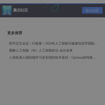
决策树的核心：
每一步选一个最能区分数据的问题
（比如优先问
「收入高吗？」比「年龄大吗？」更能区分成功率）。
脑启社区
加入社区
衡量标准
：
信息增益
：问完这个问题后，数据更「纯净」（比如「收入
高」的人群中成功率明显更高）。
更多推荐
基尼系数
：类似，值越小说明分类越准。
·
医学交叉会议！EI检索！2026年人工智能与健康信息学国际学术会议（AIHI 2026）
2.
构建决策树（伪代码）
·
图解人工智能（98）人工智能前沿-走向未来
·
人形机器人端到端学习及实现的技术途径：Optimus的纯视觉BEV+Transformer方案、RT-2模型跨模态迁移能力测试（上）
def
 构建决策树(数据):

if
 所有数据都属于同一类别:

return
 叶子节点(类别)

    选择最佳问题 = 找信息增益最大的特征（如「收入」）

    树 = {最佳问题: {}}

for
 该问题的每个选项（如「高
/中/
低」）:
