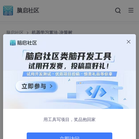
脑启社区
脑启社区
机器学习算法-决策树
机器学习算法-决策树
不会敲代码的灵长类
1241人浏览 · 2025-05-27 22:48:21
今天我们用一个
「相亲决策」
的例子来讲解决策树算法，保证你
轻松理解原理和实现！
🌳
决策树是什么？
用工具写项目，奖品抱回家
决策树就像玩
「20个问题」猜谜游戏
：
你心里想一个东西（比如「苹果」）
立即访问